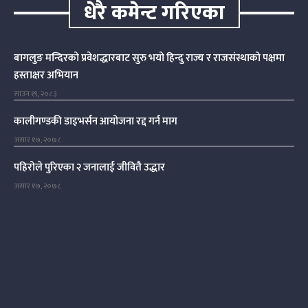
धेरै कमेन्ट गरिएका
बागलुङ मन्दिरको प्रवेशद्धारबाट सुरु भयो हिन्दु राज्य र राजसंस्थाको पक्षमा
हस्ताक्षर अभियान
साउन १९, २०८३
कालीगण्डकी डाइभर्सन आयोजना रद्द गर्न माग
असार १७, २०७८
पहिरोले पुरिएका २ जनालाई जीवितै उद्धार
असार १७, २०७८