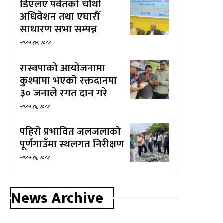
डिएलए पर्वतको चौथो
अधिवेशन तथा एघारौँ
साधारण सभा सम्पन्न
साउन १७, २०८३
रास्वपाको आयोजनामा
कुश्मामा भएको रक्तदानमा
३० जनाले रगत दान गरे
साउन १६, २०८३
पहिरो प्रभावित जलजलाको
पूर्णगाउँमा स्थलगत निरीक्षण
साउन १६, २०८३
News Archive