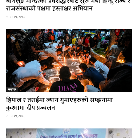
बागलुङ मन्दिरको प्रवेशद्धारबाट सुरु भयो हिन्दु राज्य र
राजसंस्थाको पक्षमा हस्ताक्षर अभियान
साउन १९, २०८३
समाचार
हिमाल र तराईमा ज्यान गुमाएहरुको सम्झनामा
कुश्मामा दीप प्रज्वलन
साउन १९, २०८३