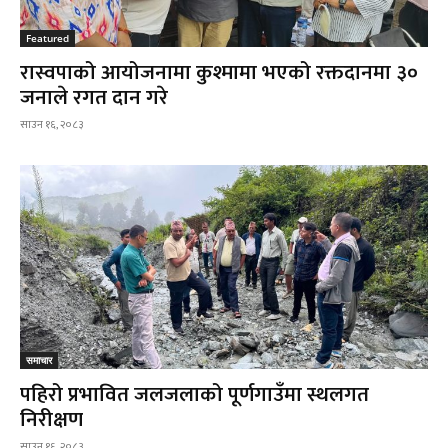
Featured
रास्वपाको आयोजनामा कुश्मामा भएको रक्तदानमा ३०
जनाले रगत दान गरे
साउन १६, २०८३
समाचार
पहिरो प्रभावित जलजलाको पूर्णगाउँमा स्थलगत
निरीक्षण
साउन १६, २०८३