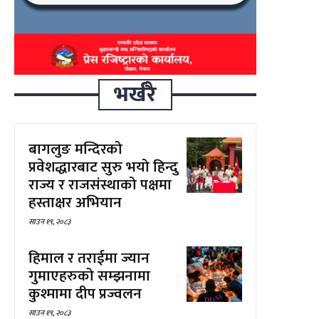
भर्खरै
बागलुङ मन्दिरको
प्रवेशद्धारबाट सुरु भयो हिन्दु
राज्य र राजसंस्थाको पक्षमा
हस्ताक्षर अभियान
साउन १९, २०८३
हिमाल र तराईमा ज्यान
गुमाएहरुको सम्झनामा
कुश्मामा दीप प्रज्वलन
साउन १९, २०८३