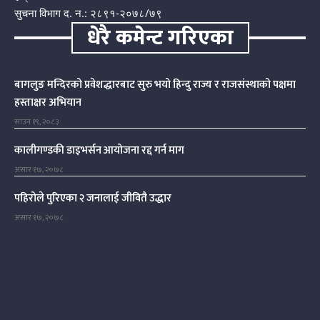
सुचना विभाग द. न.: २८९१-२०७८/७९
धेरै कमेन्ट गरिएका
बागलुङ मन्दिरको प्रवेशद्धारबाट सुरु भयो हिन्दु राज्य र राजसंस्थाको पक्षमा
हस्ताक्षर अभियान
साउन १९, २०८३
कालीगण्डकी डाइभर्सन आयोजना रद्द गर्न माग
असार १७, २०७८
पहिरोले पुरिएका २ जनालाई जीवितै उद्धार
असार १७, २०७८