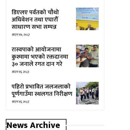
डिएलए पर्वतको चौथो
अधिवेशन तथा एघारौँ
साधारण सभा सम्पन्न
साउन १७, २०८३
रास्वपाको आयोजनामा
कुश्मामा भएको रक्तदानमा
३० जनाले रगत दान गरे
साउन १६, २०८३
पहिरो प्रभावित जलजलाको
पूर्णगाउँमा स्थलगत निरीक्षण
साउन १६, २०८३
News Archive