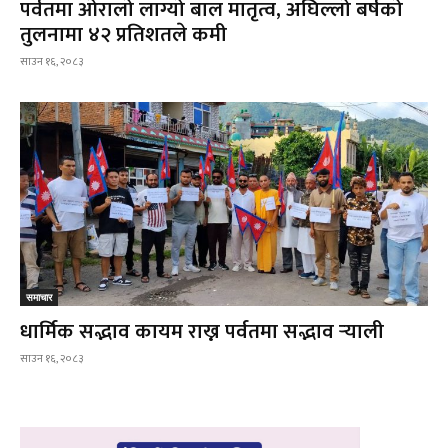
पर्वतमा ओरालो लाग्यो बाल मातृत्व, अघिल्लो बर्षको
तुलनामा ४२ प्रतिशतले कमी
साउन १६, २०८३
समाचार
धार्मिक सद्भाव कायम राख्न पर्वतमा सद्भाव र्‍याली
साउन १६, २०८३