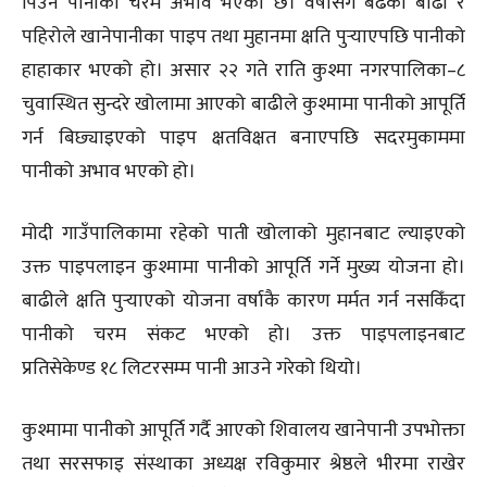
पिउने पानीको चरम अभाव भएको छ। वर्षासँगै बढेको बाढी र
पहिरोले खानेपानीका पाइप तथा मुहानमा क्षति पुर्‍याएपछि पानीको
हाहाकार भएको हो। असार २२ गते राति कुश्मा नगरपालिका–८
चुवास्थित सुन्दरे खोलामा आएको बाढीले कुश्मामा पानीको आपूर्ति
गर्न बिछ्याइएको पाइप क्षतविक्षत बनाएपछि सदरमुकाममा
पानीको अभाव भएको हो।
मोदी गाउँपालिकामा रहेको पाती खोलाको मुहानबाट ल्याइएको
उक्त पाइपलाइन कुश्मामा पानीको आपूर्ति गर्ने मुख्य योजना हो।
बाढीले क्षति पुर्‍याएको योजना वर्षाकै कारण मर्मत गर्न नसकिँदा
पानीको चरम संकट भएको हो। उक्त पाइपलाइनबाट
प्रतिसेकेण्ड १८ लिटरसम्म पानी आउने गरेको थियो।
कुश्मामा पानीको आपूर्ति गर्दै आएको शिवालय खानेपानी उपभोक्ता
तथा सरसफाइ संस्थाका अध्यक्ष रविकुमार श्रेष्ठले भीरमा राखेर