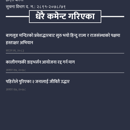
सुचना विभाग द. न.: २८९१-२०७८/७९
धेरै कमेन्ट गरिएका
बागलुङ मन्दिरको प्रवेशद्धारबाट सुरु भयो हिन्दु राज्य र राजसंस्थाको पक्षमा
हस्ताक्षर अभियान
साउन १९, २०८३
कालीगण्डकी डाइभर्सन आयोजना रद्द गर्न माग
असार १७, २०७८
पहिरोले पुरिएका २ जनालाई जीवितै उद्धार
असार १७, २०७८