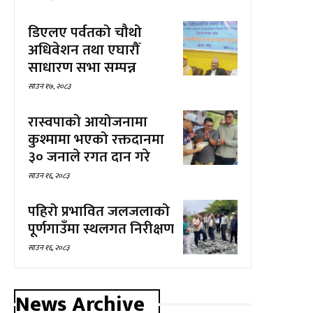
डिएलए पर्वतको चौथो
अधिवेशन तथा एघारौँ
साधारण सभा सम्पन्न
साउन १७, २०८३
रास्वपाको आयोजनामा
कुश्मामा भएको रक्तदानमा
३० जनाले रगत दान गरे
साउन १६, २०८३
पहिरो प्रभावित जलजलाको
पूर्णगाउँमा स्थलगत निरीक्षण
साउन १६, २०८३
News Archive