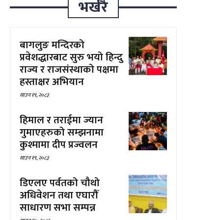
भर्खरै
बागलुङ मन्दिरको
प्रवेशद्धारबाट सुरु भयो हिन्दु
राज्य र राजसंस्थाको पक्षमा
हस्ताक्षर अभियान
साउन १९, २०८३
हिमाल र तराईमा ज्यान
गुमाएहरुको सम्झनामा
कुश्मामा दीप प्रज्वलन
साउन १९, २०८३
डिएलए पर्वतको चौथो
अधिवेशन तथा एघारौँ
साधारण सभा सम्पन्न