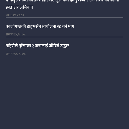
बागलुङ मन्दिरको प्रवेशद्धारबाट सुरु भयो हिन्दु राज्य र राजसंस्थाको पक्षमा
हस्ताक्षर अभियान
साउन १९, २०८३
कालीगण्डकी डाइभर्सन आयोजना रद्द गर्न माग
असार १७, २०७८
पहिरोले पुरिएका २ जनालाई जीवितै उद्धार
असार १७, २०७८