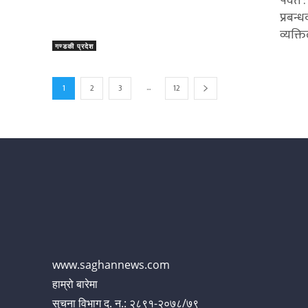
पर्वत 
प्रबन
व्यक्त
गण्डकी प्रदेश
...
1
2
3
12
www.saghannews.com
हाम्रो बारेमा
सुचना विभाग द. न.: २८९१-२०७८/७९