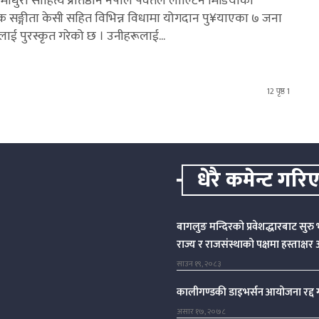
: माधुरी साहित्य प्रतिष्ठान नेपाल पर्वतले लाल्टिन मिडियाकी
्धक सङ्गीता केसी सहित विभिन्न विधामा योगदान पु¥याएका ७ जना
िलाई पुरस्कृत गरेको छ । उनीहरूलाई...
12 पृष्ठ 1
धेरै कमेन्ट गरि
बागलुङ मन्दिरको प्रवेशद्धारबाट सुरु भ
राज्य र राजसंस्थाको पक्षमा हस्ताक्ष
साउन १९, २०८३
कालीगण्डकी डाइभर्सन आयोजना रद्द ग
असार १७, २०७८