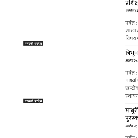
प्रशि
कार्तिक १
पर्वत
शाखाक
विषयगत
गण्डकी प्रदेश
त्रिभ
अशोज २५,
पर्वत
माध्य
छन्दो
स्थाप
गण्डकी प्रदेश
माधुर
पुरस्
अशोज २१,