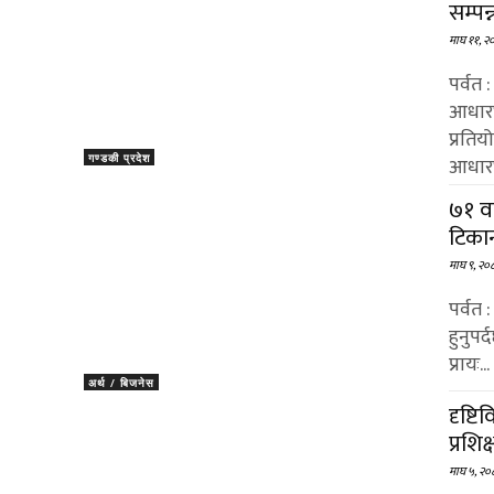
सम्पन्
माघ ११, २
पर्वत
आधारभ
प्रतिय
गण्डकी प्रदेश
आधारभ
७१ वर
टिकान
माघ ९, २०
पर्वत 
हुनुप
प्रायः...
अर्थ / बिजनेस
दृष्ट
प्रशिक
माघ ५, २०