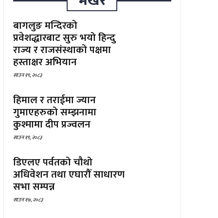
भर्खरै
बागलुङ मन्दिरको
प्रवेशद्धारबाट सुरु भयो हिन्दु
राज्य र राजसंस्थाको पक्षमा
हस्ताक्षर अभियान
साउन १९, २०८३
हिमाल र तराईमा ज्यान
गुमाएहरुको सम्झनामा
कुश्मामा दीप प्रज्वलन
साउन १९, २०८३
डिएलए पर्वतको चौथो
अधिवेशन तथा एघारौँ साधारण
सभा सम्पन्न
साउन १७, २०८३