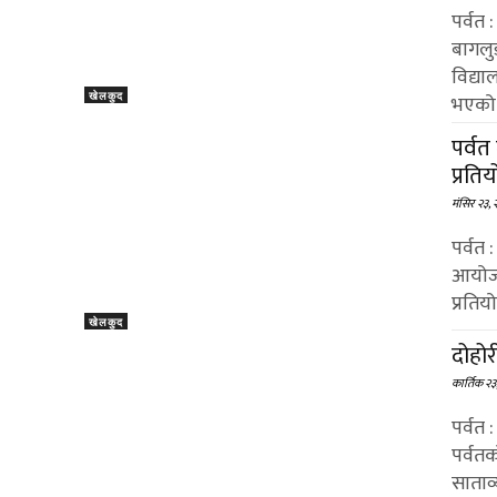
पर्वत
बागलु
विद्या
खेलकुद
भएको.
पर्व
प्रति
मंसिर २३,
पर्वत 
आयोजन
प्रति
खेलकुद
दोहोर
कार्तिक २
पर्वत 
पर्वत
साताव