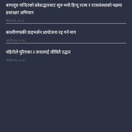
बागलुङ मन्दिरको प्रवेशद्धारबाट सुरु भयो हिन्दु राज्य र राजसंस्थाको पक्षमा
हस्ताक्षर अभियान
साउन १९, २०८३
कालीगण्डकी डाइभर्सन आयोजना रद्द गर्न माग
असार १७, २०७८
पहिरोले पुरिएका २ जनालाई जीवितै उद्धार
असार १७, २०७८