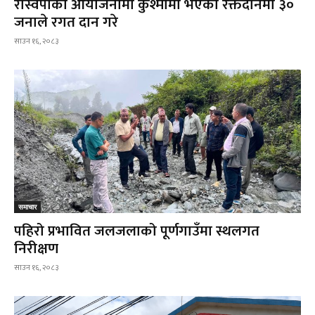
रास्वपाको आयोजनामा कुश्मामा भएको रक्तदानमा ३०
जनाले रगत दान गरे
साउन १६, २०८३
समाचार
पहिरो प्रभावित जलजलाको पूर्णगाउँमा स्थलगत
निरीक्षण
साउन १६, २०८३