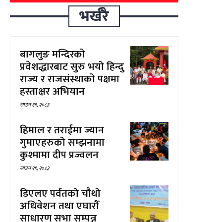
भर्खरै
बागलुङ मन्दिरको
प्रवेशद्धारबाट सुरु भयो हिन्दु
राज्य र राजसंस्थाको पक्षमा
हस्ताक्षर अभियान
साउन १९, २०८३
हिमाल र तराईमा ज्यान
गुमाएहरुको सम्झनामा
कुश्मामा दीप प्रज्वलन
साउन १९, २०८३
डिएलए पर्वतको चौथो
अधिवेशन तथा एघारौँ
साधारण सभा सम्पन्न