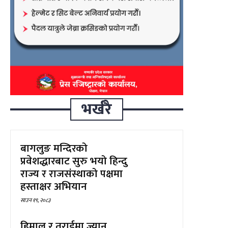
भर्खरै
बागलुङ मन्दिरको
प्रवेशद्धारबाट सुरु भयो हिन्दु
राज्य र राजसंस्थाको पक्षमा
हस्ताक्षर अभियान
साउन १९, २०८३
हिमाल र तराईमा ज्यान