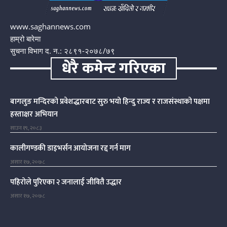
www.saghannews.com
हाम्रो बारेमा
सुचना विभाग द. न.: २८९१-२०७८/७९
धेरै कमेन्ट गरिएका
बागलुङ मन्दिरको प्रवेशद्धारबाट सुरु भयो हिन्दु राज्य र राजसंस्थाको पक्षमा
हस्ताक्षर अभियान
साउन १९, २०८३
कालीगण्डकी डाइभर्सन आयोजना रद्द गर्न माग
असार १७, २०७८
पहिरोले पुरिएका २ जनालाई जीवितै उद्धार
असार १७, २०७८