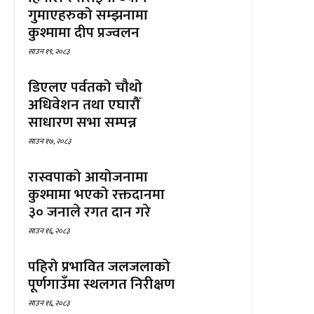
गुमाएहरुको सम्झनामा
कुश्मामा दीप प्रज्वलन
साउन १९, २०८३
डिएलए पर्वतको चौथो
अधिवेशन तथा एघारौँ
साधारण सभा सम्पन्न
साउन १७, २०८३
रास्वपाको आयोजनामा
कुश्मामा भएको रक्तदानमा
३० जनाले रगत दान गरे
साउन १६, २०८३
पहिरो प्रभावित जलजलाको
पूर्णगाउँमा स्थलगत निरीक्षण
साउन १६, २०८३