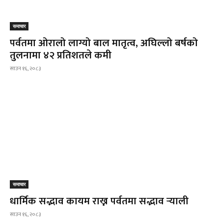
समाचार
पर्वतमा ओरालो लाग्यो बाल मातृत्व, अघिल्लो बर्षको
तुलनामा ४२ प्रतिशतले कमी
साउन १६, २०८३
समाचार
धार्मिक सद्भाव कायम राख्न पर्वतमा सद्भाव र्‍याली
साउन १६, २०८३