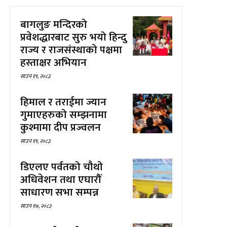
बागलुङ मन्दिरको
प्रवेशद्धारबाट सुरु भयो हिन्दु
राज्य र राजसंस्थाको पक्षमा
हस्ताक्षर अभियान
साउन १९, २०८३
हिमाल र तराईमा ज्यान
गुमाएहरुको सम्झनामा
कुश्मामा दीप प्रज्वलन
साउन १९, २०८३
डिएलए पर्वतको चौथो
अधिवेशन तथा एघारौँ
साधारण सभा सम्पन्न
साउन १७, २०८३