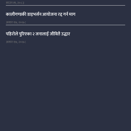
साउन १९, २०८३
कालीगण्डकी डाइभर्सन आयोजना रद्द गर्न माग
असार १७, २०७८
पहिरोले पुरिएका २ जनालाई जीवितै उद्धार
असार १७, २०७८