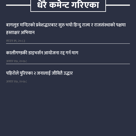
धेरै कमेन्ट गरिएका
बागलुङ मन्दिरको प्रवेशद्धारबाट सुरु भयो हिन्दु राज्य र राजसंस्थाको पक्षमा
हस्ताक्षर अभियान
साउन १९, २०८३
कालीगण्डकी डाइभर्सन आयोजना रद्द गर्न माग
असार १७, २०७८
पहिरोले पुरिएका २ जनालाई जीवितै उद्धार
असार १७, २०७८