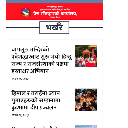
भर्खरै
बागलुङ मन्दिरको
प्रवेशद्धारबाट सुरु भयो हिन्दु
राज्य र राजसंस्थाको पक्षमा
हस्ताक्षर अभियान
साउन १९, २०८३
हिमाल र तराईमा ज्यान
गुमाएहरुको सम्झनामा
कुश्मामा दीप प्रज्वलन
साउन १९, २०८३