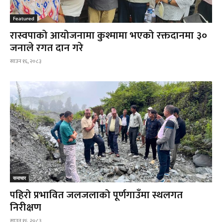
Featured
रास्वपाको आयोजनामा कुश्मामा भएको रक्तदानमा ३०
जनाले रगत दान गरे
साउन १६, २०८३
समाचार
पहिरो प्रभावित जलजलाको पूर्णगाउँमा स्थलगत
निरीक्षण
साउन १६, २०८३