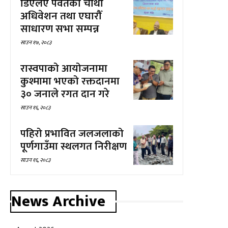
डिएलए पर्वतको चौथो
अधिवेशन तथा एघारौँ
साधारण सभा सम्पन्न
साउन १७, २०८३
रास्वपाको आयोजनामा
कुश्मामा भएको रक्तदानमा
३० जनाले रगत दान गरे
साउन १६, २०८३
पहिरो प्रभावित जलजलाको
पूर्णगाउँमा स्थलगत निरीक्षण
साउन १६, २०८३
News Archive