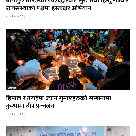
बागलुङ मन्दिरको प्रवेशद्धारबाट सुरु भयो हिन्दु राज्य र
राजसंस्थाको पक्षमा हस्ताक्षर अभियान
साउन १९, २०८३
समाचार
हिमाल र तराईमा ज्यान गुमाएहरुको सम्झनामा
कुश्मामा दीप प्रज्वलन
साउन १९, २०८३