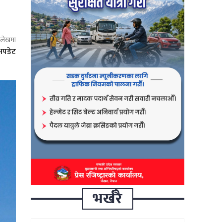
ो लेखमा
अपडेट
भर्खरै