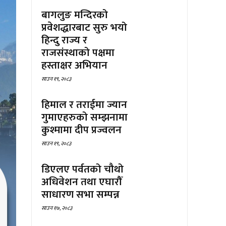
बागलुङ मन्दिरको
प्रवेशद्धारबाट सुरु भयो
हिन्दु राज्य र
राजसंस्थाको पक्षमा
हस्ताक्षर अभियान
साउन १९, २०८३
हिमाल र तराईमा ज्यान
गुमाएहरुको सम्झनामा
कुश्मामा दीप प्रज्वलन
साउन १९, २०८३
डिएलए पर्वतको चौथो
अधिवेशन तथा एघारौँ
साधारण सभा सम्पन्न
साउन १७, २०८३