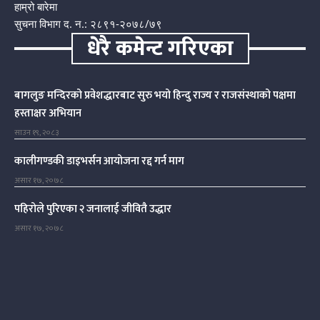
हाम्रो बारेमा
सुचना विभाग द. न.: २८९१-२०७८/७९
धेरै कमेन्ट गरिएका
बागलुङ मन्दिरको प्रवेशद्धारबाट सुरु भयो हिन्दु राज्य र राजसंस्थाको पक्षमा
हस्ताक्षर अभियान
साउन १९, २०८३
कालीगण्डकी डाइभर्सन आयोजना रद्द गर्न माग
असार १७, २०७८
पहिरोले पुरिएका २ जनालाई जीवितै उद्धार
असार १७, २०७८