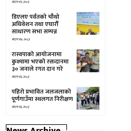
साउन १९, २०८३
डिएलए पर्वतको चौथो
अधिवेशन तथा एघारौँ
साधारण सभा सम्पन्न
साउन १७, २०८३
रास्वपाको आयोजनामा
कुश्मामा भएको रक्तदानमा
३० जनाले रगत दान गरे
साउन १६, २०८३
पहिरो प्रभावित जलजलाको
पूर्णगाउँमा स्थलगत निरीक्षण
साउन १६, २०८३
News Archive