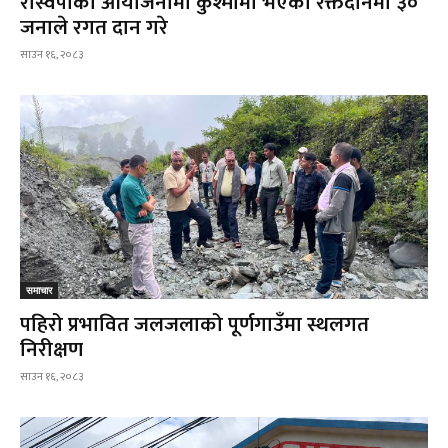
रास्वपाको आयोजनामा कुश्मामा भएको रक्तदानमा ३०
जनाले रगत दान गरे
साउन १६, २०८३
समाचार
पहिरो प्रभावित जलजलाको पूर्णगाउँमा स्थलगत
निरीक्षण
साउन १६, २०८३