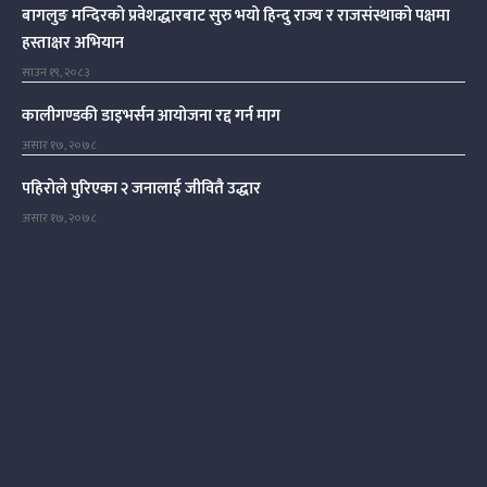
बागलुङ मन्दिरको प्रवेशद्धारबाट सुरु भयो हिन्दु राज्य र राजसंस्थाको पक्षमा
हस्ताक्षर अभियान
साउन १९, २०८३
कालीगण्डकी डाइभर्सन आयोजना रद्द गर्न माग
असार १७, २०७८
पहिरोले पुरिएका २ जनालाई जीवितै उद्धार
असार १७, २०७८