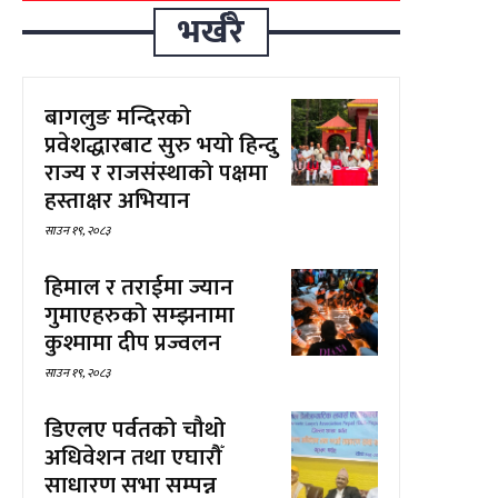
भर्खरै
बागलुङ मन्दिरको
प्रवेशद्धारबाट सुरु भयो हिन्दु
राज्य र राजसंस्थाको पक्षमा
हस्ताक्षर अभियान
साउन १९, २०८३
हिमाल र तराईमा ज्यान
गुमाएहरुको सम्झनामा
कुश्मामा दीप प्रज्वलन
साउन १९, २०८३
डिएलए पर्वतको चौथो
अधिवेशन तथा एघारौँ
साधारण सभा सम्पन्न