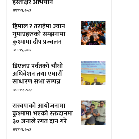
हस्ताक्षर अभियान
साउन १९, २०८३
हिमाल र तराईमा ज्यान
गुमाएहरुको सम्झनामा
कुश्मामा दीप प्रज्वलन
साउन १९, २०८३
डिएलए पर्वतको चौथो
अधिवेशन तथा एघारौँ
साधारण सभा सम्पन्न
साउन १७, २०८३
रास्वपाको आयोजनामा
कुश्मामा भएको रक्तदानमा
३० जनाले रगत दान गरे
साउन १६, २०८३