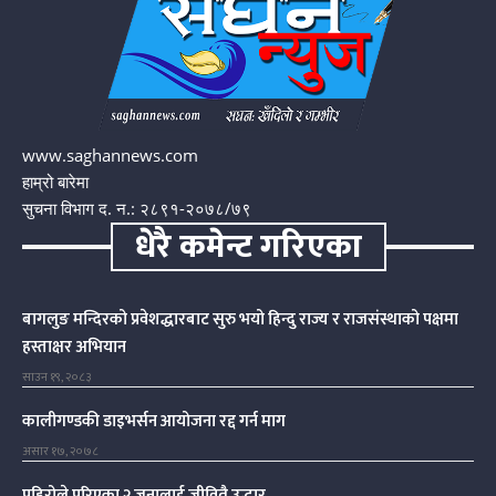
www.saghannews.com
हाम्रो बारेमा
सुचना विभाग द. न.: २८९१-२०७८/७९
धेरै कमेन्ट गरिएका
बागलुङ मन्दिरको प्रवेशद्धारबाट सुरु भयो हिन्दु राज्य र राजसंस्थाको पक्षमा
हस्ताक्षर अभियान
साउन १९, २०८३
कालीगण्डकी डाइभर्सन आयोजना रद्द गर्न माग
असार १७, २०७८
पहिरोले पुरिएका २ जनालाई जीवितै उद्धार