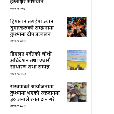
हस्ताक्षर अभियान
साउन १९, २०८३
हिमाल र तराईमा ज्यान
गुमाएहरुको सम्झनामा
कुश्मामा दीप प्रज्वलन
साउन १९, २०८३
डिएलए पर्वतको चौथो
अधिवेशन तथा एघारौँ
साधारण सभा सम्पन्न
साउन १७, २०८३
रास्वपाको आयोजनामा
कुश्मामा भएको रक्तदानमा
३० जनाले रगत दान गरे
साउन १६, २०८३