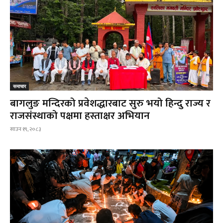
समाचार
बागलुङ मन्दिरको प्रवेशद्धारबाट सुरु भयो हिन्दु राज्य र
राजसंस्थाको पक्षमा हस्ताक्षर अभियान
साउन १९, २०८३