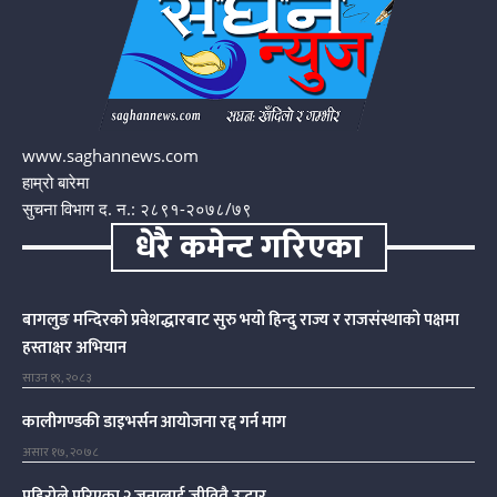
www.saghannews.com
हाम्रो बारेमा
सुचना विभाग द. न.: २८९१-२०७८/७९
धेरै कमेन्ट गरिएका
बागलुङ मन्दिरको प्रवेशद्धारबाट सुरु भयो हिन्दु राज्य र राजसंस्थाको पक्षमा
हस्ताक्षर अभियान
साउन १९, २०८३
कालीगण्डकी डाइभर्सन आयोजना रद्द गर्न माग
असार १७, २०७८
पहिरोले पुरिएका २ जनालाई जीवितै उद्धार