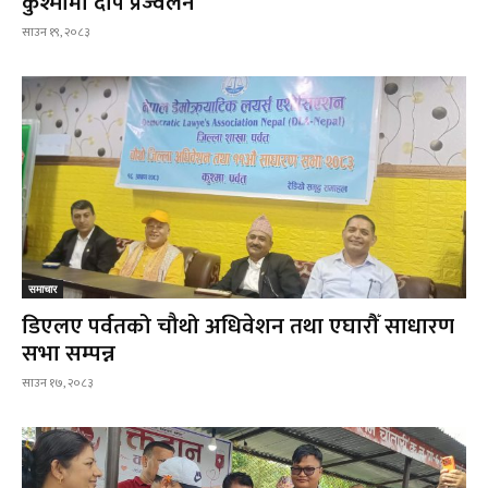
कुश्मामा दीप प्रज्वलन
साउन १९, २०८३
समाचार
डिएलए पर्वतको चौथो अधिवेशन तथा एघारौँ साधारण
सभा सम्पन्न
साउन १७, २०८३