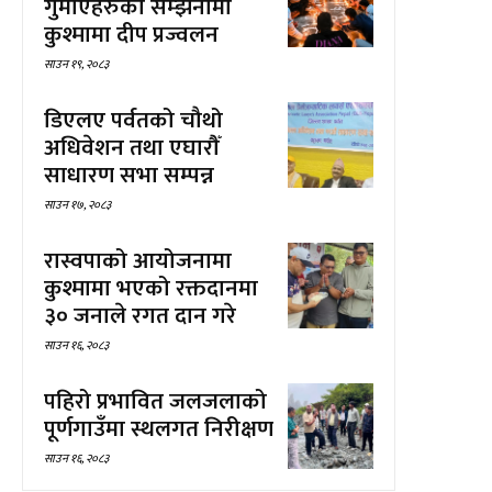
गुमाएहरुको सम्झनामा
कुश्मामा दीप प्रज्वलन
साउन १९, २०८३
डिएलए पर्वतको चौथो
अधिवेशन तथा एघारौँ
साधारण सभा सम्पन्न
साउन १७, २०८३
रास्वपाको आयोजनामा
कुश्मामा भएको रक्तदानमा
३० जनाले रगत दान गरे
साउन १६, २०८३
पहिरो प्रभावित जलजलाको
पूर्णगाउँमा स्थलगत निरीक्षण
साउन १६, २०८३