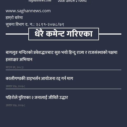
www.saghannews.com
हाम्रो बारेमा
सुचना विभाग द. न.: २८९१-२०७८/७९
धेरै कमेन्ट गरिएका
बागलुङ मन्दिरको प्रवेशद्धारबाट सुरु भयो हिन्दु राज्य र राजसंस्थाको पक्षमा
हस्ताक्षर अभियान
साउन १९, २०८३
कालीगण्डकी डाइभर्सन आयोजना रद्द गर्न माग
असार १७, २०७८
पहिरोले पुरिएका २ जनालाई जीवितै उद्धार
असार १७, २०७८