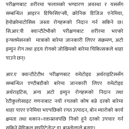
परीक्षणबाट शरीरमा फलामको भण्डारण अवस्था र यससँग
सम्बन्धित आइरन डिफिसिएन्सी, क्रोनिक डिजिज एनेमिया,
हेमोक्रोमाटोसिस जस्ता रोगहरूको निदान गर्न सकिने छ।
सि.आर.पी क्यान्टीटेभीको परीक्षणबाट शरीरमा भएको
इन्फ्लमेसनको मात्राको बारेमा जानकारी लिएर संक्रमण, अटो
इम्युन रोग तथा हृदय रोगको जोखिमको बारेमा चिकित्सकले थाहा
पाउने छन्।
आर.ए क्वान्टीटेटीभ परीक्षणबाट रुमेटोइड अर्थराइटिससँग
सम्बन्धित एण्टीबडीको बारेमा जानकारी लिएर रुमेटोइड
अर्थराइटिस, अन्य अटो इम्युन रोगहरूको निदान तथा
रेटीकुलोसाइट गणनाबाट नयाँ रगतको कोष बन्ने दरको बारेमा
थाहा पाएर एनेमिया भएपछिको रगत उत्पादन, बोन म्यारोको कार्य
क्षमता तथा थकान÷रक्तस्रावपछि निको हुने दरको उपचार गर्न
सकिने मेडिकल सुपरिटेन्डेन्ट डा. बास्तोलाले बताए।