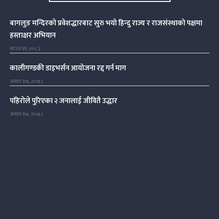
बागलुङ मन्दिरको प्रवेशद्धारबाट सुरु भयो हिन्दु राज्य र राजसंस्थाको पक्षमा
हस्ताक्षर अभियान
साउन १९, २०८३
कालीगण्डकी डाइभर्सन आयोजना रद्द गर्न माग
असार १७, २०७८
पहिरोले पुरिएका २ जनालाई जीवितै उद्धार
असार १७, २०७८