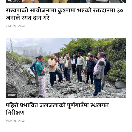
Featured
रास्वपाको आयोजनामा कुश्मामा भएको रक्तदानमा ३०
जनाले रगत दान गरे
साउन १६, २०८३
समाचार
पहिरो प्रभावित जलजलाको पूर्णगाउँमा स्थलगत
निरीक्षण
साउन १६, २०८३