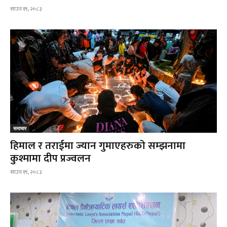
साउन १९, २०८३
समाचार
हिमाल र तराईमा ज्यान गुमाएहरुको सम्झनामा
कुश्मामा दीप प्रज्वलन
साउन १९, २०८३