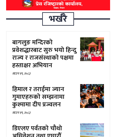
भर्खरै
बागलुङ मन्दिरको
प्रवेशद्धारबाट सुरु भयो हिन्दु
राज्य र राजसंस्थाको पक्षमा
हस्ताक्षर अभियान
साउन १९, २०८३
हिमाल र तराईमा ज्यान
गुमाएहरुको सम्झनामा
कुश्मामा दीप प्रज्वलन
साउन १९, २०८३
डिएलए पर्वतको चौथो
अधिवेशन तथा एघारौँ