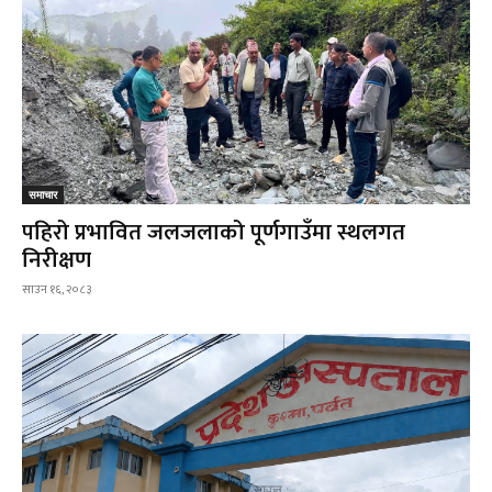
समाचार
पहिरो प्रभावित जलजलाको पूर्णगाउँमा स्थलगत
निरीक्षण
साउन १६, २०८३