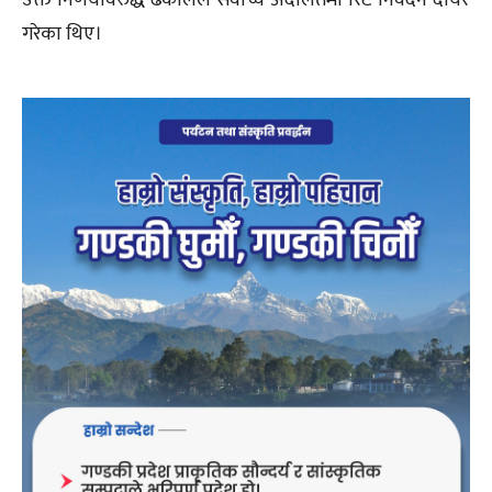
उक्त निर्णयविरुद्ध ढकालले सर्वोच्च अदालतमा रिट निवेदन दायर
गरेका थिए।