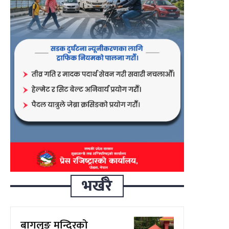
भर्खरै
बागलुङ मन्दिरको