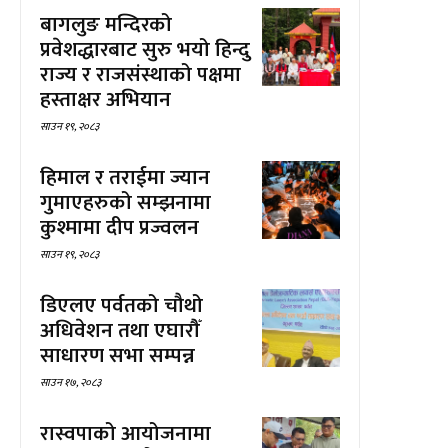
बागलुङ मन्दिरको
प्रवेशद्धारबाट सुरु भयो हिन्दु
राज्य र राजसंस्थाको पक्षमा
हस्ताक्षर अभियान
साउन १९, २०८३
हिमाल र तराईमा ज्यान
गुमाएहरुको सम्झनामा
कुश्मामा दीप प्रज्वलन
साउन १९, २०८३
डिएलए पर्वतको चौथो
अधिवेशन तथा एघारौँ
साधारण सभा सम्पन्न
साउन १७, २०८३
रास्वपाको आयोजनामा