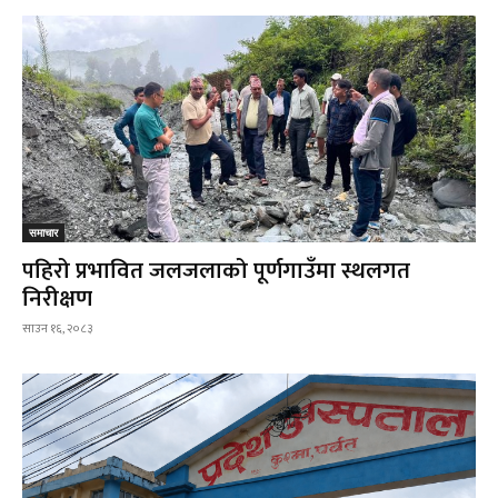
समाचार
पहिरो प्रभावित जलजलाको पूर्णगाउँमा स्थलगत
निरीक्षण
साउन १६, २०८३