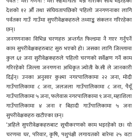
पर्वत : ‘मेरो गणना : मेरो सहभागीता’ भन्ने नाराका साथ भइरहेको
देशको १२ औँ तथा संघियतापछिको पहिलो जनगणनाका लागि
पर्वतका गाउँ गाउँमा सुपरीवेक्षकहरुले तथ्याङ्क संकलन गरिरहेका
छन्।
जनगणनाका विभिन्न चरणहरु अन्तर्गत फिल्डमा नै गएर गर्नुपर्ने
काम सुपरीवेक्षकहरुबाट सुरु भएको हो। जसका लागि जिल्लामा
कुल ६१ जना सुरीवेक्षकहरुले पहिलो चरणको सर्वेक्षण गर्ने काम
गरिरहेको जिल्ला जनगणना अधिकृत ज्योती के.सी ले जानकारी
दिईन्। उनका अनुसार कुश्मा नगरपालिकामा २२ जना, मोदी
गाउँपालिकामा ८ जना, जलजला गाउँपालिकामा ८ जना, पैयूँ
गाउँपालिकामा ५ जना, फलेवास नगरपालिकामा ९ जना, महाशिला
गाउँपालिकामा ४ जना र बिहादी गाउँपालिकामा ५ जना
सुपरीवेक्षकहरु खटीएका छन्।
‘अहिले सुपरीवेक्षकहरुबाट सूचीकरणको काम भइरहेको छ। यो
चरणमा घर, परिवार, कृषि, पशुपंक्षी लगायतको बारेमा २५ वटा