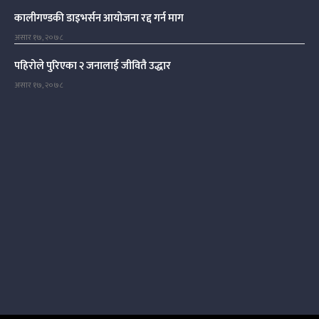
कालीगण्डकी डाइभर्सन आयोजना रद्द गर्न माग
असार १७, २०७८
पहिरोले पुरिएका २ जनालाई जीवितै उद्धार
असार १७, २०७८