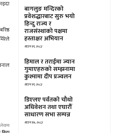
फाइदा
बागलुङ मन्दिरको
प्रवेशद्धारबाट सुरु भयो
हिन्दु राज्य र
रिष्ठ
राजसंस्थाको पक्षमा
हस्ताक्षर अभियान
िरेले
साउन १९, २०८३
हिमाल र तराईमा ज्यान
 खनाल
गुमाएहरुको सम्झनामा
कुश्मामा दीप प्रज्वलन
साउन १९, २०८३
डिएलए पर्वतको चौथो
अधिवेशन तथा एघारौँ
साधारण सभा सम्पन्न
साउन १७, २०८३
ो लेखमा
क विदा