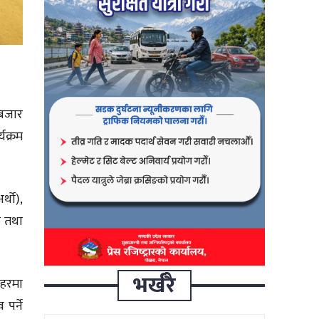
ँबजार
यक्रम
्थो),
ी तथा
भर्खरै
शहरमा
 पर्ने