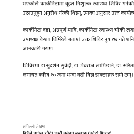
भएकोले कार्कीनेटामा बृहत निःशुल्क स्वास्थ्य शिविर गर
उठाउनुहुन अनुरोध गरेकी थिइन्, उनका अनुसार उक्त कार्य
कार्कीनेटा वडा, अन्नपूर्ण मावि, कार्कीनेटा स्वास्थ्य चौक
उपाध्यक्ष केशव घिमिरेले बताए। उक्त शिविर पुष १७ गते शनिबार
जानकारी गराए।
शिविरमा डा.सुदर्शन सुवेदी, डा. मेघराज लामिछाने, डा. सरिता
लगायत करिब १० जना भन्दा बढी विज्ञ डाक्टरहरु रहने छन्।
साझेदारी
अघिल्लो लेखमा
हिउँले ढाकेर चाँदी जस्तै बनेको मुस्ताङ (फोटो फिचर)