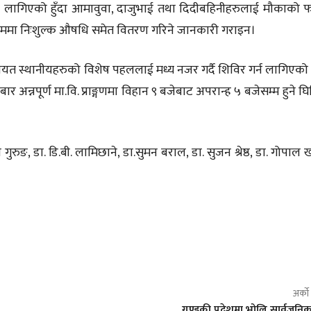
्नको लागिएको हुँदा आमावुवा, दाजुभाई तथा दिदीबहिनीहरुलाई मौकाको 
क्रममा निःशुल्क औषधि समेत वितरण गरिने जानकारी गराइन।
ी लगायत स्थानीयहरुको विशेष पहललाई मध्य नजर गर्दै शिविर गर्न लागिएको ब
 अन्नपूर्ण मा.वि. प्राङ्गणमा विहान ९ बजेबाट अपरान्ह ५ बजेसम्म हुने घिम
 गुरुङ, डा. डि.बी. लामिछाने, डा.सुमन बराल, डा. सुजन श्रेष्ठ, डा. गोपाल
अर्क
गण्डकी प्रदेशमा भोलि सार्वजनि