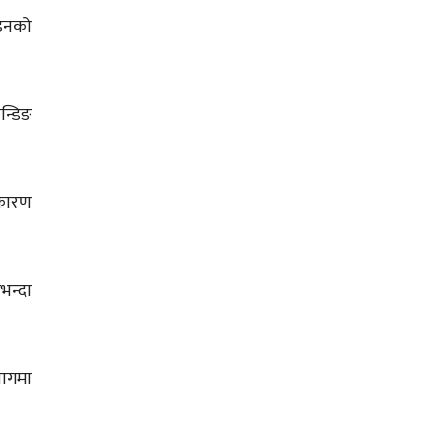
ाइनको
न्डिङ
 कारण
भन्दा
भागमा