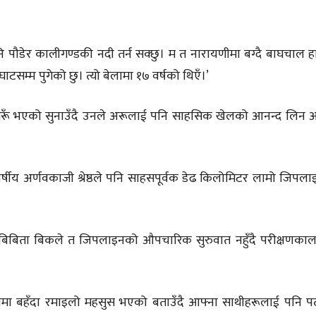
पनि पौडेर कालीगण्डकी नदी तर्न सक्छु। म त नारायणीमा बग्दै बाघचाल ह
णघाटसम्म पुगेको छु। त्यो बेलामा १७ वर्षको थिएँ।’
 गरूँ भएको सुनाउँदै उनले अरूलाई पनि साहसिक खेलको आनन्द लिन आ
वर्षीय अर्णवकाजी श्रेष्ठले पनि साहसपूर्वक डेढ किलोमिटर लामो जिपल
र बिबिता बिकले त जिपलाइनको औपचारिक सुरुवात नहुँदै परीक्षणकाल
इनमा बहँदा रमाइलो महसुस भएको बताउँदै आफ्ना साथीहरूलाई पनि प