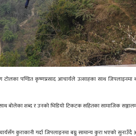
ष्ण टोलका पण्डित कृष्णप्रसाद आचार्यले उत्साहका साथ जिपलाइनमा 
गका साथ बोलेका शब्द र उनको भिडियो टिकटक सहितका सामाजिक सञ्जालमा
ँग कुराकानी गर्दा जिपलाइनमा बग्नु सामान्य कुरा भएको सुनाउँदै 