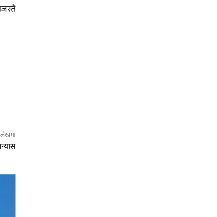
जस्तै
ो लेखमा
ान्यास