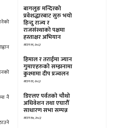
बागलुङ मन्दिरको
प्रवेशद्धारबाट सुरु भयो
हिन्दु राज्य र
ानेको
राजसंस्थाको पक्षमा
हस्ताक्षर अभियान
साउन १९, २०८३
ह्वान
हिमाल र तराईमा ज्यान
गुमाएहरुको सम्झनामा
ाइनको
कुश्मामा दीप प्रज्वलन
साउन १९, २०८३
डिएलए पर्वतको चौथो
मा नै
अधिवेशन तथा एघारौँ
साधारण सभा सम्पन्न
साउन १७, २०८३
ठाउने