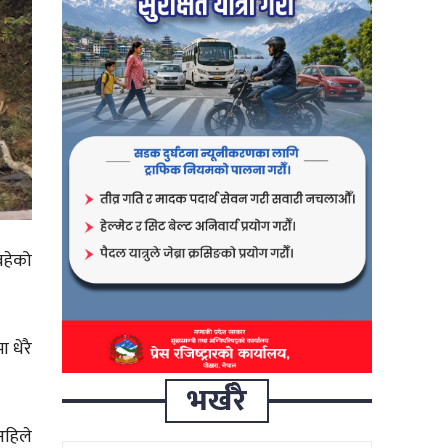
बहेको
 धेरै
भर्खरै
अहिले