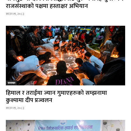
राजसंस्थाको पक्षमा हस्ताक्षर अभियान
साउन १९, २०८३
समाचार
हिमाल र तराईमा ज्यान गुमाएहरुको सम्झनामा
कुश्मामा दीप प्रज्वलन
साउन १९, २०८३