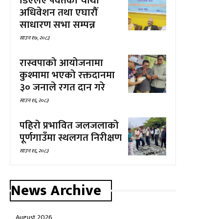
डिएलए पर्वतको चौथो
अधिवेशन तथा एघारौँ
साधारण सभा सम्पन्न
साउन १७, २०८३
रास्वपाको आयोजनामा
कुश्मामा भएको रक्तदानमा
३० जनाले रगत दान गरे
साउन १६, २०८३
पहिरो प्रभावित जलजलाको
पूर्णगाउँमा स्थलगत निरीक्षण
साउन १६, २०८३
News Archive
August 2026