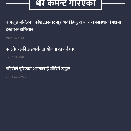
धेरै कमेन्ट गरिएका
बागलुङ मन्दिरको प्रवेशद्धारबाट सुरु भयो हिन्दु राज्य र राजसंस्थाको पक्षमा
हस्ताक्षर अभियान
साउन १९, २०८३
कालीगण्डकी डाइभर्सन आयोजना रद्द गर्न माग
असार १७, २०७८
पहिरोले पुरिएका २ जनालाई जीवितै उद्धार
असार १७, २०७८