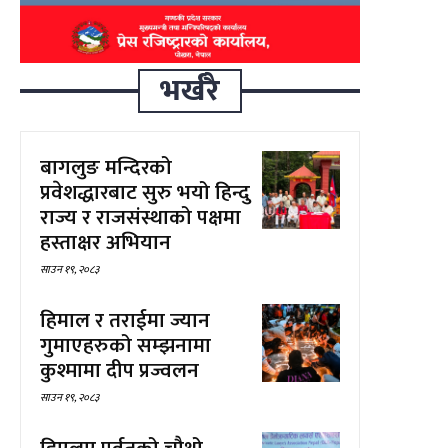
भर्खरै
बागलुङ मन्दिरको
प्रवेशद्धारबाट सुरु भयो हिन्दु
राज्य र राजसंस्थाको पक्षमा
हस्ताक्षर अभियान
साउन १९, २०८३
हिमाल र तराईमा ज्यान
गुमाएहरुको सम्झनामा
कुश्मामा दीप प्रज्वलन
साउन १९, २०८३