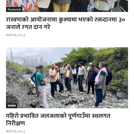
Featured
रास्वपाको आयोजनामा कुश्मामा भएको रक्तदानमा ३०
जनाले रगत दान गरे
साउन १६, २०८३
समाचार
पहिरो प्रभावित जलजलाको पूर्णगाउँमा स्थलगत
निरीक्षण
साउन १६, २०८३