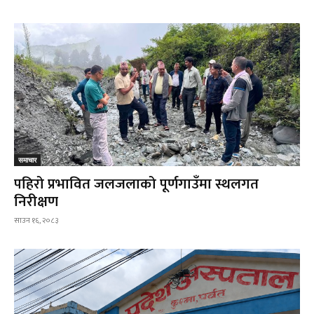
समाचार
पहिरो प्रभावित जलजलाको पूर्णगाउँमा स्थलगत
निरीक्षण
साउन १६, २०८३