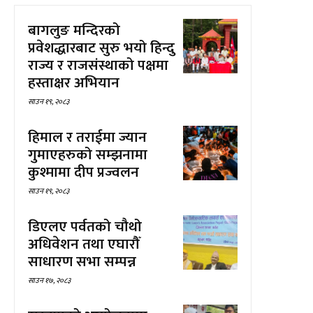
बागलुङ मन्दिरको
प्रवेशद्धारबाट सुरु भयो हिन्दु
राज्य र राजसंस्थाको पक्षमा
हस्ताक्षर अभियान
साउन १९, २०८३
हिमाल र तराईमा ज्यान
गुमाएहरुको सम्झनामा
कुश्मामा दीप प्रज्वलन
साउन १९, २०८३
डिएलए पर्वतको चौथो
अधिवेशन तथा एघारौँ
साधारण सभा सम्पन्न
साउन १७, २०८३