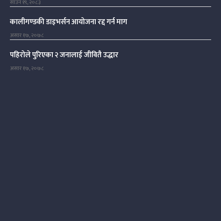
साउन १९, २०८३
कालीगण्डकी डाइभर्सन आयोजना रद्द गर्न माग
असार १७, २०७८
पहिरोले पुरिएका २ जनालाई जीवितै उद्धार
असार १७, २०७८