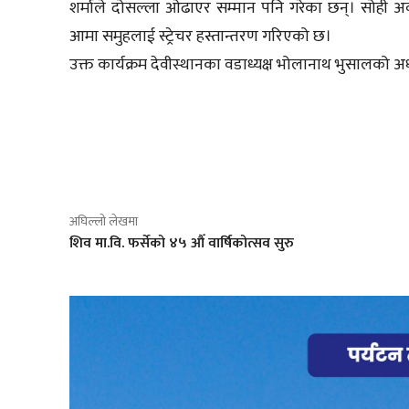
शर्माले दोसल्ला ओढाएर सम्मान पनि गरेका छन्। सोही अव
आमा समुहलाई स्ट्रेचर हस्तान्तरण गरिएको छ।
उक्त कार्यक्रम देवीस्थानका वडाध्यक्ष भोलानाथ भुसालको अ
साझेदारी
अघिल्लो लेखमा
शिव मा.वि. फर्सेको ४५ औँ वार्षिकोत्सव सुरु