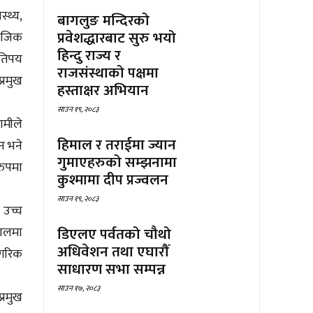
्थ्य,
बागलुङ मन्दिरको
प्रवेशद्धारबाट सुरु भयो
माजिक
हिन्दु राज्य र
कतिपय
राजसंस्थाको पक्षमा
्रमुख
हस्ताक्षर अभियान
साउन १९, २०८३
ामीले
हिमाल र तराईमा ज्यान
न भने
गुमाएहरुको सम्झनामा
रुपमा
कुश्मामा दीप प्रज्वलन
साउन १९, २०८३
 उच्च
डिएलए पर्वतको चौथो
तालमा
अधिवेशन तथा एघारौँ
ागरिक
साधारण सभा सम्पन्न
साउन १७, २०८३
्रमुख