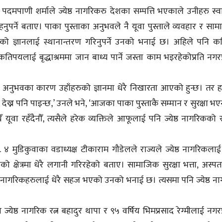
पदमपाणी शर्माले ज्येष्ठ नागरिकरु देशका सम्पत्ति भएकाले उनीहरु स्वास
ुपर्ने बताए। पाका पुस्ताका अनुभवले नै यूवा पुस्ताले व्यवहार र सा
 रहेको ज्ञानलाई स्थानान्तरण गरिनुपर्ने उनको भनाई छ। अहिले पनि 
कतिपयलाई बृद्धाश्रममा जान बाध्य पार्ने जस्ता काम भइरहेकोप्रति नगरप
खिको अनुभवका कारण उहाँहरुको ज्ञानमा धेरै निखारता आएको हुन्छ। तर ह
ेख्न पनि पाइन्छ,’ उनले भने, ‘आजका पाका पुस्ताकै सम्मान र सुरक्षा भए
ँ यूवा रहँदैनौँ, त्यसैले हरेक व्यक्तिले आफूलाई पनि ज्येष्ठ नागरिकको 
 ४ मुडिकुवाका वडाध्यक्ष टीकाराम गौडेलले राज्यले ज्येष्ठ नागरिकलाई
 क्षेत्रमा धेरै लगानी गरिरहेको बताए। सामाजिक सुरक्षा भत्ता, अस्प
ष्ठ नागरिकहरुलाई धेरै सहज भएको उनको भनाई छ। त्यसमा पनि ज्येष्ठ न
ेष्ठ नागरिक रत्न बहादुर थापा र ९५ वर्षिय भिमप्रसाद रेग्मीलाई नगरप