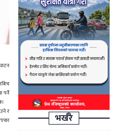
्घाटन
काबिच
पर्ने
छ।
उने र
भर्खरै
रिएका