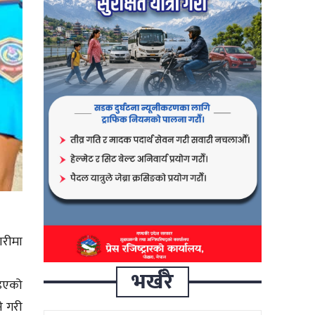
ारीमा
भर्खरै
ाइएको
े गरी