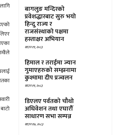
 लागि
बागलुङ मन्दिरको
प्रवेशद्धारबाट सुरु भयो
हिन्दु राज्य र
िइएको
राजसंस्थाको पक्षमा
 लिएर
हस्ताक्षर अभियान
खिएका
साउन १९, २०८३
ामीले
हिमाल र तराईमा ज्यान
गुमाएहरुको सम्झनामा
ायलाई
कुश्मामा दीप प्रज्वलन
ायतका
साउन १९, २०८३
सवारी
डिएलए पर्वतको चौथो
अधिवेशन तथा एघारौँ
 बाटो
साधारण सभा सम्पन्न
साउन १७, २०८३