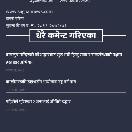
www.saghannews.com
हाम्रो बारेमा
सुचना विभाग द. न.: २८९१-२०७८/७९
धेरै कमेन्ट गरिएका
बागलुङ मन्दिरको प्रवेशद्धारबाट सुरु भयो हिन्दु राज्य र राजसंस्थाको पक्षमा
हस्ताक्षर अभियान
साउन १९, २०८३
कालीगण्डकी डाइभर्सन आयोजना रद्द गर्न माग
असार १७, २०७८
पहिरोले पुरिएका २ जनालाई जीवितै उद्धार
असार १७, २०७८