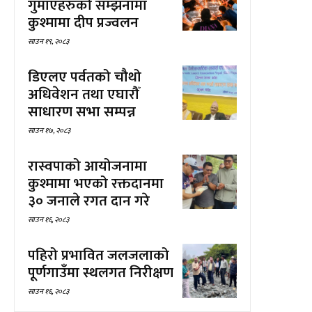
गुमाएहरुको सम्झनामा
कुश्मामा दीप प्रज्वलन
साउन १९, २०८३
डिएलए पर्वतको चौथो
अधिवेशन तथा एघारौँ
साधारण सभा सम्पन्न
साउन १७, २०८३
रास्वपाको आयोजनामा
कुश्मामा भएको रक्तदानमा
३० जनाले रगत दान गरे
साउन १६, २०८३
पहिरो प्रभावित जलजलाको
पूर्णगाउँमा स्थलगत निरीक्षण
साउन १६, २०८३