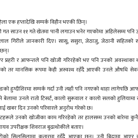
िला एक हप्तादेखि सम्पर्क विहीन भएकी छिन्।
िरी गत साउन ११ गते खेतमा पानी लगाउन भनेर गएकोमा अहिलेसम्म पनि
ामलाल गिरीले जानकारी दिए। सासू, ससुरा, जेठाजु, जेठानी सहितको सं
 छन्।
एर प्रहरी र आफन्तले पनि खोजी गरिरहेको भए पनि उनको अवस्थाका ब
रहेको तर मानसिक रूपमा केही अस्वस्थ रहँदै आएकी उनले औषधि सेवन 
ो हुग्दीशिरमा सम्पर्क गर्दा उनी त्यहाँ पनि नगएको थाहा लागेपछि आफ
ने बेलामा उनले रातो टिसर्ट, कालो सुरूवाल र कालो सलको हुलियामा 
ीलाई खबर दिन उनको परिवारले अनुरोध गरेको छ।
िटहरूले उनको खोजीका काम गरिरहेको तर हालसम्म उनको बारेमा कुनै
हरी नायव उपरीक्षक शिवराज बुढाथोकीले बताए।
गारीको सिलसिलामा कतारमा रहँदै आएका छन्। उनी बिदामा आएर 