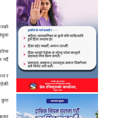
 उनको
युक्त
ारेमा
गर्दै
न्त र
रहेकी
 कुरा
कतार