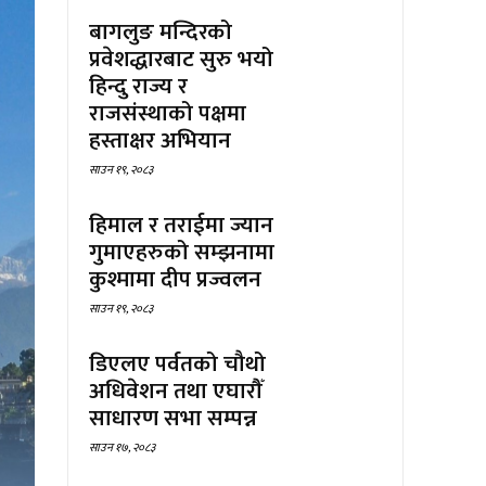
बागलुङ मन्दिरको
प्रवेशद्धारबाट सुरु भयो
हिन्दु राज्य र
राजसंस्थाको पक्षमा
हस्ताक्षर अभियान
साउन १९, २०८३
हिमाल र तराईमा ज्यान
गुमाएहरुको सम्झनामा
कुश्मामा दीप प्रज्वलन
साउन १९, २०८३
डिएलए पर्वतको चौथो
अधिवेशन तथा एघारौँ
साधारण सभा सम्पन्न
साउन १७, २०८३