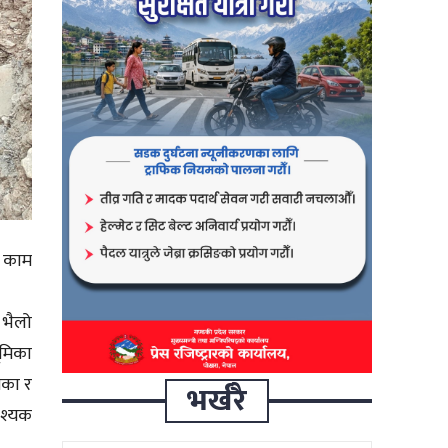
ो काम
 भैलो
ूमिका
िका र
भर्खरै
वश्यक