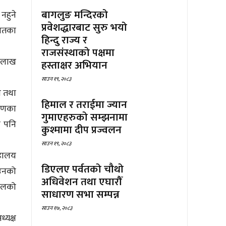
बागलुङ मन्दिरको
 नहुने
प्रवेशद्धारबाट सुरु भयो
ायतका
हिन्दु राज्य र
राजसंस्थाको पक्षमा
 लाख
हस्ताक्षर अभियान
साउन १९, २०८३
ा तथा
हिमाल र तराईमा ज्यान
माणका
गुमाएहरुको सम्झनामा
े पनि
कुश्मामा दीप प्रज्वलन
साउन १९, २०८३
रहालय
डिएलए पर्वतको चौथो
 उनको
अधिवेशन तथा एघारौँ
जालको
साधारण सभा सम्पन्न
साउन १७, २०८३
्यक्ष