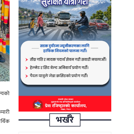
स्यको
ुमारी
भर्खरै
र्थिक