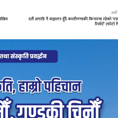
अर्क
जोखिम
दसैँ अगाडि नै सञ्चालन हुँदै कालीगण्डकी किनारमा रहेको ‘एड
रिसोर्ट’ (फोटो