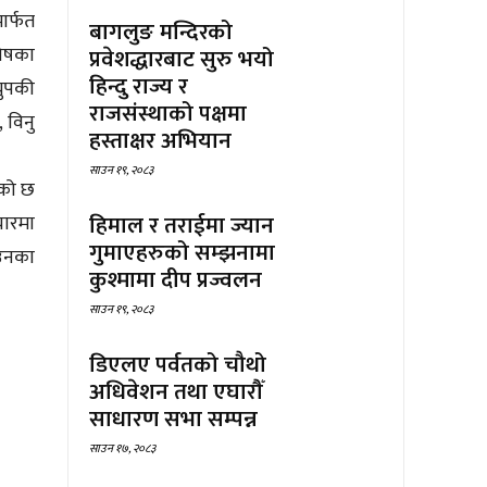
ार्फत
बागलुङ मन्दिरको
कोषका
प्रवेशद्धारबाट सुरु भयो
हिन्दु राज्य र
रुपकी
राजसंस्थाको पक्षमा
 विनु
हस्ताक्षर अभियान
साउन १९, २०८३
ेको छ
हिमाल र तराईमा ज्यान
चारमा
गुमाएहरुको सम्झनामा
 उनका
कुश्मामा दीप प्रज्वलन
साउन १९, २०८३
डिएलए पर्वतको चौथो
अधिवेशन तथा एघारौँ
साधारण सभा सम्पन्न
साउन १७, २०८३