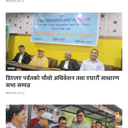
साउन १९, २०८३
समाचार
डिएलए पर्वतको चौथो अधिवेशन तथा एघारौँ साधारण
सभा सम्पन्न
साउन १७, २०८३