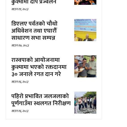
कुश्मामा दीप प्रज्वलन
साउन १९, २०८३
डिएलए पर्वतको चौथो
अधिवेशन तथा एघारौँ
साधारण सभा सम्पन्न
साउन १७, २०८३
रास्वपाको आयोजनामा
कुश्मामा भएको रक्तदानमा
३० जनाले रगत दान गरे
साउन १६, २०८३
पहिरो प्रभावित जलजलाको
पूर्णगाउँमा स्थलगत निरीक्षण
साउन १६, २०८३