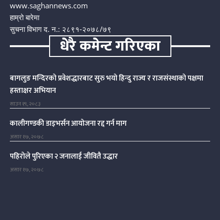
www.saghannews.com
हाम्रो बारेमा
सुचना विभाग द. न.: २८९१-२०७८/७९
धेरै कमेन्ट गरिएका
बागलुङ मन्दिरको प्रवेशद्धारबाट सुरु भयो हिन्दु राज्य र राजसंस्थाको पक्षमा
हस्ताक्षर अभियान
साउन १९, २०८३
कालीगण्डकी डाइभर्सन आयोजना रद्द गर्न माग
असार १७, २०७८
पहिरोले पुरिएका २ जनालाई जीवितै उद्धार
असार १७, २०७८