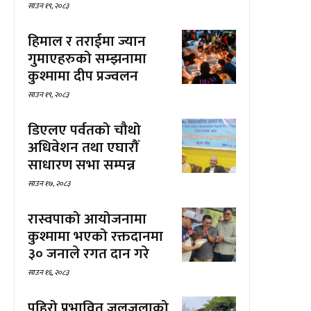
साउन १९, २०८३
हिमाल र तराईमा ज्यान
गुमाएहरुको सम्झनामा
कुश्मामा दीप प्रज्वलन
साउन १९, २०८३
डिएलए पर्वतको चौथो
अधिवेशन तथा एघारौँ
साधारण सभा सम्पन्न
साउन १७, २०८३
रास्वपाको आयोजनामा
कुश्मामा भएको रक्तदानमा
३० जनाले रगत दान गरे
साउन १६, २०८३
पहिरो प्रभावित जलजलाको