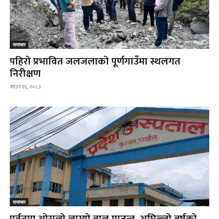
समाचार
पहिरो प्रभावित जलजलाको पूर्णगाउँमा स्थलगत
निरीक्षण
साउन १६, २०८३
समाचार
पर्वतमा ओरालो लाग्यो बाल मातृत्व, अघिल्लो बर्षको