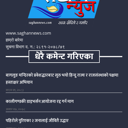
www.saghannews.com
हाम्रो बारेमा
सुचना विभाग द. न.: २८९१-२०७८/७९
धेरै कमेन्ट गरिएका
बागलुङ मन्दिरको प्रवेशद्धारबाट सुरु भयो हिन्दु राज्य र राजसंस्थाको पक्षमा
हस्ताक्षर अभियान
साउन १९, २०८३
कालीगण्डकी डाइभर्सन आयोजना रद्द गर्न माग
असार १७, २०७८
पहिरोले पुरिएका २ जनालाई जीवितै उद्धार