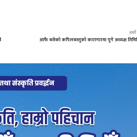
अर्क
ै
आफै बसेको कपिलबस्तुको कारागारमा पुगे अध्यक्ष तिमि