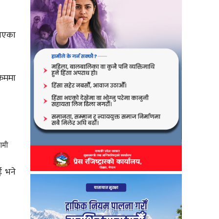
 भएका
्रममा
ामी
ई भने