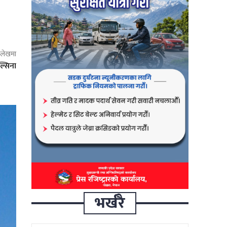
ो लेखमा
ल्सिना
भर्खरै