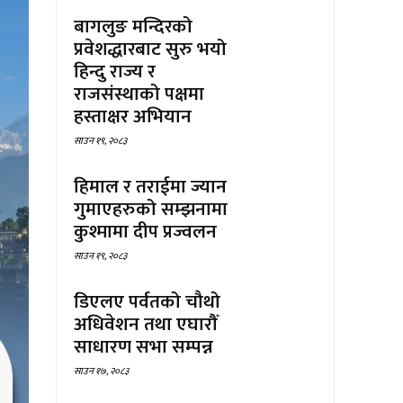
बागलुङ मन्दिरको
प्रवेशद्धारबाट सुरु भयो
हिन्दु राज्य र
राजसंस्थाको पक्षमा
हस्ताक्षर अभियान
साउन १९, २०८३
हिमाल र तराईमा ज्यान
गुमाएहरुको सम्झनामा
कुश्मामा दीप प्रज्वलन
साउन १९, २०८३
डिएलए पर्वतको चौथो
अधिवेशन तथा एघारौँ
साधारण सभा सम्पन्न
साउन १७, २०८३