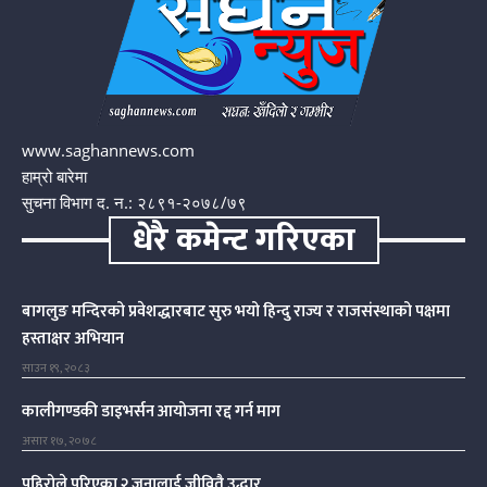
www.saghannews.com
हाम्रो बारेमा
सुचना विभाग द. न.: २८९१-२०७८/७९
धेरै कमेन्ट गरिएका
बागलुङ मन्दिरको प्रवेशद्धारबाट सुरु भयो हिन्दु राज्य र राजसंस्थाको पक्षमा
हस्ताक्षर अभियान
साउन १९, २०८३
कालीगण्डकी डाइभर्सन आयोजना रद्द गर्न माग
असार १७, २०७८
पहिरोले पुरिएका २ जनालाई जीवितै उद्धार