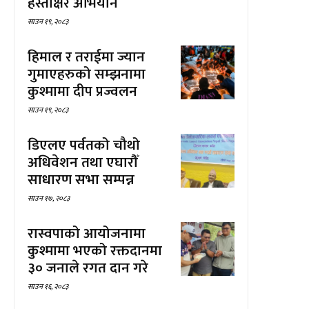
हस्ताक्षर अभियान
साउन १९, २०८३
हिमाल र तराईमा ज्यान
गुमाएहरुको सम्झनामा
कुश्मामा दीप प्रज्वलन
साउन १९, २०८३
डिएलए पर्वतको चौथो
अधिवेशन तथा एघारौँ
साधारण सभा सम्पन्न
साउन १७, २०८३
रास्वपाको आयोजनामा
कुश्मामा भएको रक्तदानमा
३० जनाले रगत दान गरे
साउन १६, २०८३