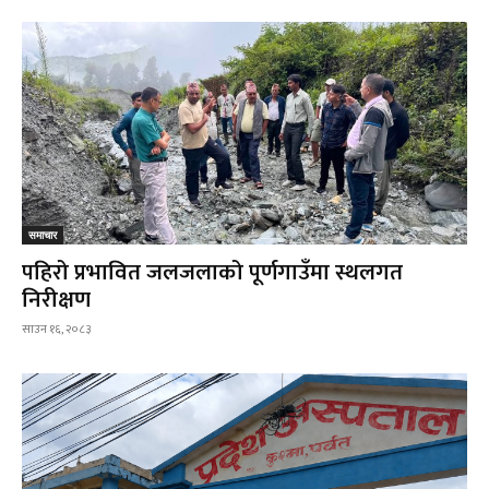
समाचार
पहिरो प्रभावित जलजलाको पूर्णगाउँमा स्थलगत
निरीक्षण
साउन १६, २०८३