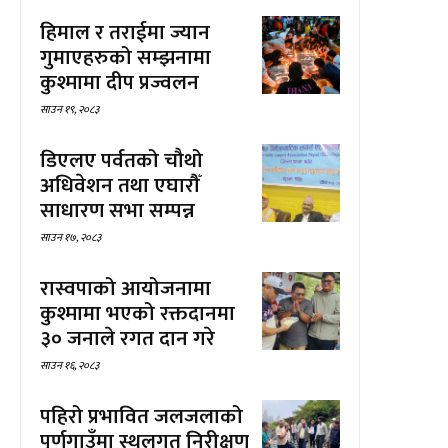
हिमाल र तराईमा ज्यान
गुमाएहरुको सम्झनामा
कुश्मामा दीप प्रज्वलन
साउन १९, २०८३
डिएलए पर्वतको चौथो
अधिवेशन तथा एघारौँ
साधारण सभा सम्पन्न
साउन १७, २०८३
रास्वपाको आयोजनामा
कुश्मामा भएको रक्तदानमा
३० जनाले रगत दान गरे
साउन १६, २०८३
पहिरो प्रभावित जलजलाको
पूर्णगाउँमा स्थलगत निरीक्षण