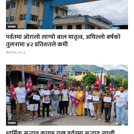
समाचार
पर्वतमा ओरालो लाग्यो बाल मातृत्व, अघिल्लो बर्षको
तुलनामा ४२ प्रतिशतले कमी
साउन १६, २०८३
समाचार
धार्मिक सद्भाव कायम राख्न पर्वतमा सद्भाव र्‍याली