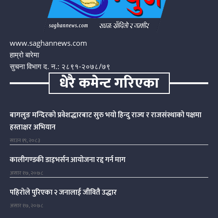
www.saghannews.com
हाम्रो बारेमा
सुचना विभाग द. न.: २८९१-२०७८/७९
धेरै कमेन्ट गरिएका
बागलुङ मन्दिरको प्रवेशद्धारबाट सुरु भयो हिन्दु राज्य र राजसंस्थाको पक्षमा
हस्ताक्षर अभियान
साउन १९, २०८३
कालीगण्डकी डाइभर्सन आयोजना रद्द गर्न माग
असार १७, २०७८
पहिरोले पुरिएका २ जनालाई जीवितै उद्धार
असार १७, २०७८