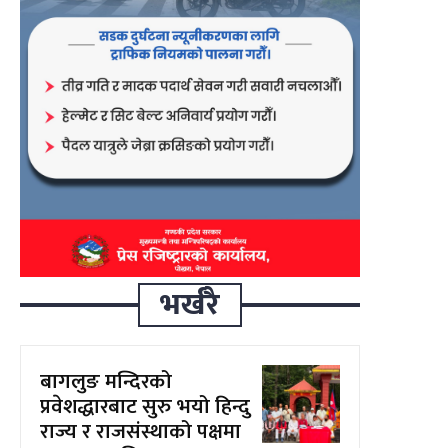
भर्खरै
बागलुङ मन्दिरको
प्रवेशद्धारबाट सुरु भयो हिन्दु
राज्य र राजसंस्थाको पक्षमा