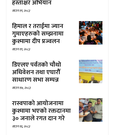
हस्ताक्षर अभियान
साउन १९, २०८३
हिमाल र तराईमा ज्यान
गुमाएहरुको सम्झनामा
कुश्मामा दीप प्रज्वलन
साउन १९, २०८३
डिएलए पर्वतको चौथो
अधिवेशन तथा एघारौँ
साधारण सभा सम्पन्न
साउन १७, २०८३
रास्वपाको आयोजनामा
कुश्मामा भएको रक्तदानमा
३० जनाले रगत दान गरे
साउन १६, २०८३