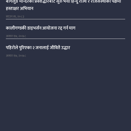
बागलुङ मन्दिरको प्रवेशद्धारबाट सुरु भयो हिन्दु राज्य र राजसंस्थाको पक्षमा
हस्ताक्षर अभियान
साउन १९, २०८३
कालीगण्डकी डाइभर्सन आयोजना रद्द गर्न माग
असार १७, २०७८
पहिरोले पुरिएका २ जनालाई जीवितै उद्धार
असार १७, २०७८