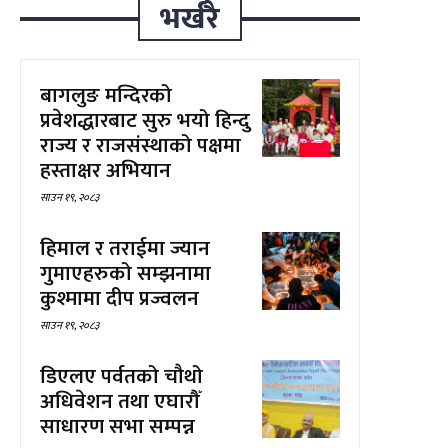
भर्खरै
बागलुङ मन्दिरको
प्रवेशद्धारबाट सुरु भयो हिन्दु
राज्य र राजसंस्थाको पक्षमा
हस्ताक्षर अभियान
साउन १९, २०८३
हिमाल र तराईमा ज्यान
गुमाएहरुको सम्झनामा
कुश्मामा दीप प्रज्वलन
साउन १९, २०८३
डिएलए पर्वतको चौथो
अधिवेशन तथा एघारौँ
साधारण सभा सम्पन्न