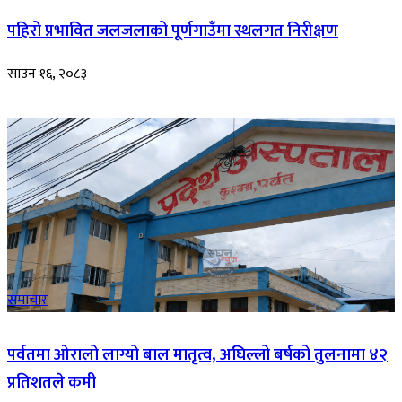
पहिरो प्रभावित जलजलाको पूर्णगाउँमा स्थलगत निरीक्षण
साउन १६, २०८३
समाचार
पर्वतमा ओरालो लाग्यो बाल मातृत्व, अघिल्लो बर्षको तुलनामा ४२
प्रतिशतले कमी