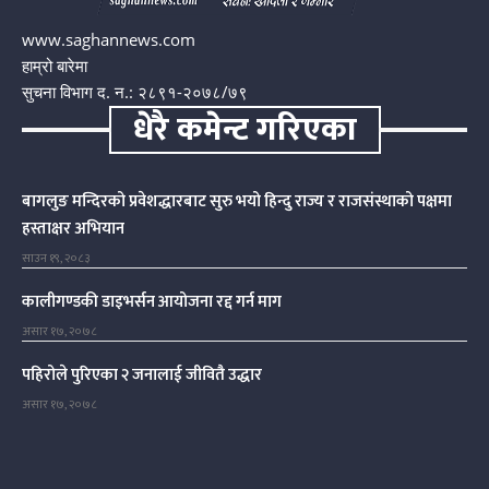
www.saghannews.com
हाम्रो बारेमा
सुचना विभाग द. न.: २८९१-२०७८/७९
धेरै कमेन्ट गरिएका
बागलुङ मन्दिरको प्रवेशद्धारबाट सुरु भयो हिन्दु राज्य र राजसंस्थाको पक्षमा
हस्ताक्षर अभियान
साउन १९, २०८३
कालीगण्डकी डाइभर्सन आयोजना रद्द गर्न माग
असार १७, २०७८
पहिरोले पुरिएका २ जनालाई जीवितै उद्धार
असार १७, २०७८