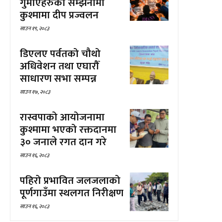
गुमाएहरुको सम्झनामा
कुश्मामा दीप प्रज्वलन
साउन १९, २०८३
डिएलए पर्वतको चौथो
अधिवेशन तथा एघारौँ
साधारण सभा सम्पन्न
साउन १७, २०८३
रास्वपाको आयोजनामा
कुश्मामा भएको रक्तदानमा
३० जनाले रगत दान गरे
साउन १६, २०८३
पहिरो प्रभावित जलजलाको
पूर्णगाउँमा स्थलगत निरीक्षण
साउन १६, २०८३