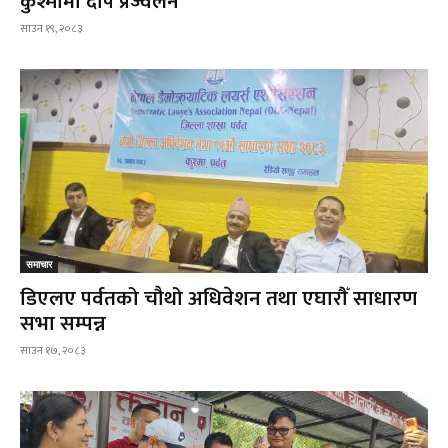
कुश्मामा दीप प्रज्वलन
साउन १९, २०८३
समाचार
डिएलए पर्वतको चौथो अधिवेशन तथा एघारौँ साधारण
सभा सम्पन्न
साउन १७, २०८३