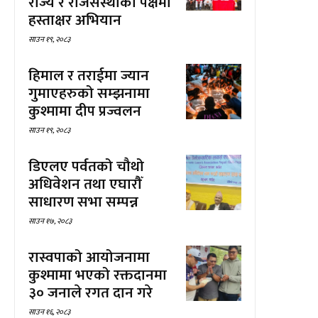
राज्य र राजसंस्थाको पक्षमा
हस्ताक्षर अभियान
साउन १९, २०८३
हिमाल र तराईमा ज्यान
गुमाएहरुको सम्झनामा
कुश्मामा दीप प्रज्वलन
साउन १९, २०८३
डिएलए पर्वतको चौथो
अधिवेशन तथा एघारौँ
साधारण सभा सम्पन्न
साउन १७, २०८३
रास्वपाको आयोजनामा
कुश्मामा भएको रक्तदानमा
३० जनाले रगत दान गरे
साउन १६, २०८३