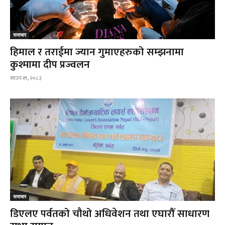
समाचार
हिमाल र तराईमा ज्यान गुमाएहरुको सम्झनामा
कुश्मामा दीप प्रज्वलन
साउन १९, २०८३
समाचार
डिएलए पर्वतको चौथो अधिवेशन तथा एघारौँ साधारण