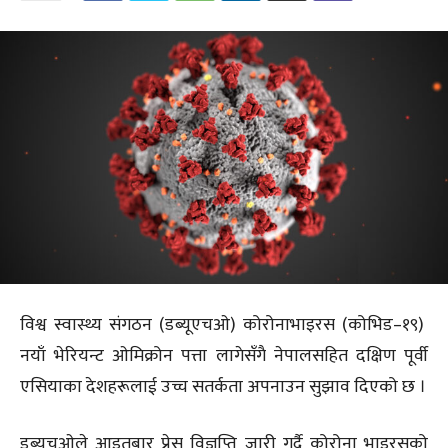
विश्व स्वास्थ्य संगठन (डब्यूएचओ) कोरोनाभाइरस (कोभिड–१९)
नयाँ भेरियन्ट ओमिक्रोन पत्ता लागेसँगै नेपालसहित दक्षिण पूर्वी
एसियाका देशहरूलाई उच्च सतर्कता अपनाउन सुझाव दिएको छ ।
डब्यूचओले आइतबार प्रेस विज्ञप्ति जारी गर्दै कोरोना भाइरसको