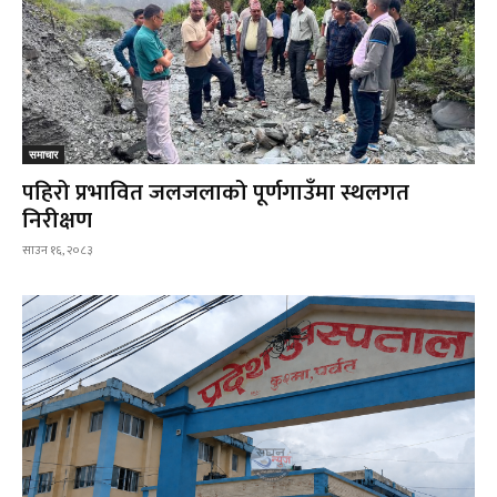
समाचार
पहिरो प्रभावित जलजलाको पूर्णगाउँमा स्थलगत
निरीक्षण
साउन १६, २०८३