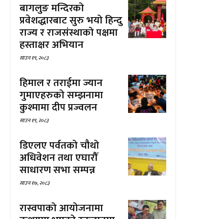
बागलुङ मन्दिरको
प्रवेशद्धारबाट सुरु भयो हिन्दु
राज्य र राजसंस्थाको पक्षमा
हस्ताक्षर अभियान
साउन १९, २०८३
हिमाल र तराईमा ज्यान
गुमाएहरुको सम्झनामा
कुश्मामा दीप प्रज्वलन
साउन १९, २०८३
डिएलए पर्वतको चौथो
अधिवेशन तथा एघारौँ
साधारण सभा सम्पन्न
साउन १७, २०८३
रास्वपाको आयोजनामा