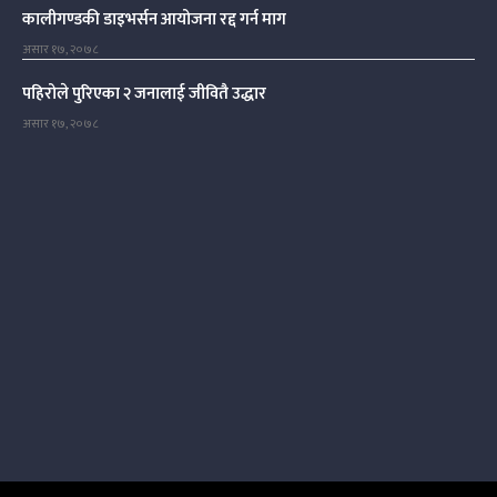
कालीगण्डकी डाइभर्सन आयोजना रद्द गर्न माग
असार १७, २०७८
पहिरोले पुरिएका २ जनालाई जीवितै उद्धार
असार १७, २०७८