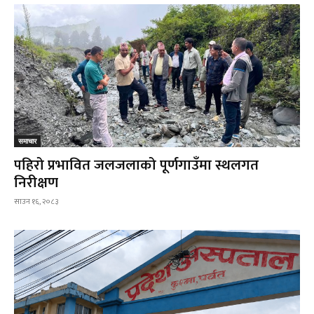
समाचार
पहिरो प्रभावित जलजलाको पूर्णगाउँमा स्थलगत
निरीक्षण
साउन १६, २०८३