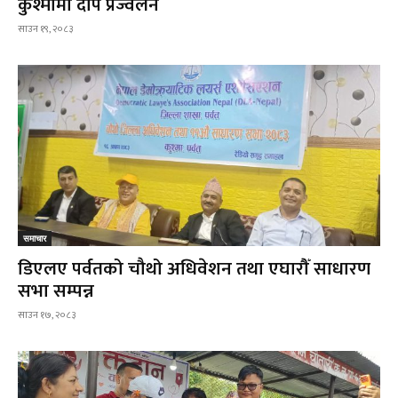
कुश्मामा दीप प्रज्वलन
साउन १९, २०८३
समाचार
डिएलए पर्वतको चौथो अधिवेशन तथा एघारौँ साधारण
सभा सम्पन्न
साउन १७, २०८३