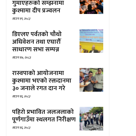
गुमाएहरुको सम्झनामा
कुश्मामा दीप प्रज्वलन
साउन १९, २०८३
डिएलए पर्वतको चौथो
अधिवेशन तथा एघारौँ
साधारण सभा सम्पन्न
साउन १७, २०८३
रास्वपाको आयोजनामा
कुश्मामा भएको रक्तदानमा
३० जनाले रगत दान गरे
साउन १६, २०८३
पहिरो प्रभावित जलजलाको
पूर्णगाउँमा स्थलगत निरीक्षण
साउन १६, २०८३