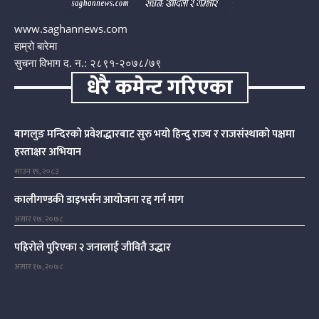
www.saghannews.com
हाम्रो बारेमा
सुचना विभाग द. न.: २८९१-२०७८/७९
धेरै कमेन्ट गरिएका
बागलुङ मन्दिरको प्रवेशद्धारबाट सुरु भयो हिन्दु राज्य र राजसंस्थाको पक्षमा
हस्ताक्षर अभियान
साउन १९, २०८३
कालीगण्डकी डाइभर्सन आयोजना रद्द गर्न माग
असार १७, २०७८
पहिरोले पुरिएका २ जनालाई जीवितै उद्धार
असार १७, २०७८