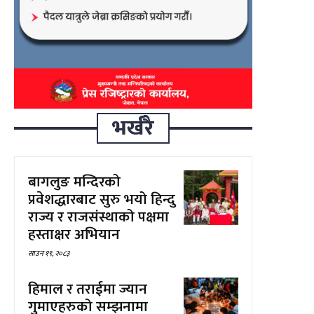
भर्खरै
बागलुङ मन्दिरको
प्रवेशद्धारबाट सुरु भयो हिन्दु
राज्य र राजसंस्थाको पक्षमा
हस्ताक्षर अभियान
साउन १९, २०८३
हिमाल र तराईमा ज्यान
गुमाएहरुको सम्झनामा