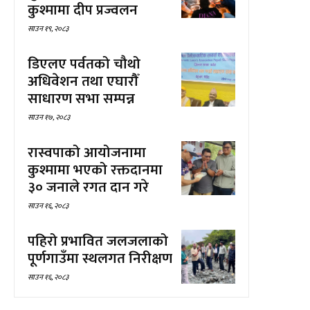
कुश्मामा दीप प्रज्वलन
साउन १९, २०८३
डिएलए पर्वतको चौथो
अधिवेशन तथा एघारौँ
साधारण सभा सम्पन्न
साउन १७, २०८३
रास्वपाको आयोजनामा
कुश्मामा भएको रक्तदानमा
३० जनाले रगत दान गरे
साउन १६, २०८३
पहिरो प्रभावित जलजलाको
पूर्णगाउँमा स्थलगत निरीक्षण
साउन १६, २०८३