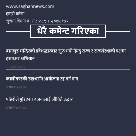
www.saghannews.com
हाम्रो बारेमा
सुचना विभाग द. न.: २८९१-२०७८/७९
धेरै कमेन्ट गरिएका
बागलुङ मन्दिरको प्रवेशद्धारबाट सुरु भयो हिन्दु राज्य र राजसंस्थाको पक्षमा
हस्ताक्षर अभियान
साउन १९, २०८३
कालीगण्डकी डाइभर्सन आयोजना रद्द गर्न माग
असार १७, २०७८
पहिरोले पुरिएका २ जनालाई जीवितै उद्धार
असार १७, २०७८