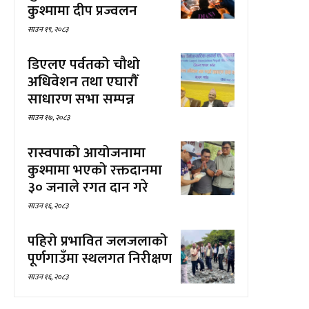
कुश्मामा दीप प्रज्वलन
साउन १९, २०८३
डिएलए पर्वतको चौथो
अधिवेशन तथा एघारौँ
साधारण सभा सम्पन्न
साउन १७, २०८३
रास्वपाको आयोजनामा
कुश्मामा भएको रक्तदानमा
३० जनाले रगत दान गरे
साउन १६, २०८३
पहिरो प्रभावित जलजलाको
पूर्णगाउँमा स्थलगत निरीक्षण
साउन १६, २०८३