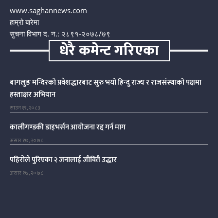
www.saghannews.com
हाम्रो बारेमा
सुचना विभाग द. न.: २८९१-२०७८/७९
धेरै कमेन्ट गरिएका
बागलुङ मन्दिरको प्रवेशद्धारबाट सुरु भयो हिन्दु राज्य र राजसंस्थाको पक्षमा
हस्ताक्षर अभियान
साउन १९, २०८३
कालीगण्डकी डाइभर्सन आयोजना रद्द गर्न माग
असार १७, २०७८
पहिरोले पुरिएका २ जनालाई जीवितै उद्धार
असार १७, २०७८