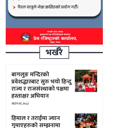
भर्खरै
बागलुङ मन्दिरको
प्रवेशद्धारबाट सुरु भयो हिन्दु
राज्य र राजसंस्थाको पक्षमा
हस्ताक्षर अभियान
साउन १९, २०८३
हिमाल र तराईमा ज्यान
गुमाएहरुको सम्झनामा