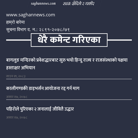
www.saghannews.com
हाम्रो बारेमा
सुचना विभाग द. न.: २८९१-२०७८/७९
धेरै कमेन्ट गरिएका
बागलुङ मन्दिरको प्रवेशद्धारबाट सुरु भयो हिन्दु राज्य र राजसंस्थाको पक्षमा
हस्ताक्षर अभियान
साउन १९, २०८३
कालीगण्डकी डाइभर्सन आयोजना रद्द गर्न माग
असार १७, २०७८
पहिरोले पुरिएका २ जनालाई जीवितै उद्धार
असार १७, २०७८