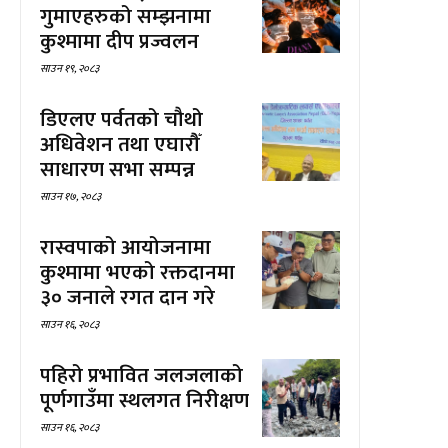
गुमाएहरुको सम्झनामा
कुश्मामा दीप प्रज्वलन
साउन १९, २०८३
डिएलए पर्वतको चौथो
अधिवेशन तथा एघारौँ
साधारण सभा सम्पन्न
साउन १७, २०८३
रास्वपाको आयोजनामा
कुश्मामा भएको रक्तदानमा
३० जनाले रगत दान गरे
साउन १६, २०८३
पहिरो प्रभावित जलजलाको
पूर्णगाउँमा स्थलगत निरीक्षण
साउन १६, २०८३