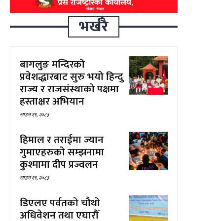
भर्खरै
बागलुङ मन्दिरको
प्रवेशद्धारबाट सुरु भयो हिन्दु
राज्य र राजसंस्थाको पक्षमा
हस्ताक्षर अभियान
साउन १९, २०८३
हिमाल र तराईमा ज्यान
गुमाएहरुको सम्झनामा
कुश्मामा दीप प्रज्वलन
साउन १९, २०८३
डिएलए पर्वतको चौथो
अधिवेशन तथा एघारौँ