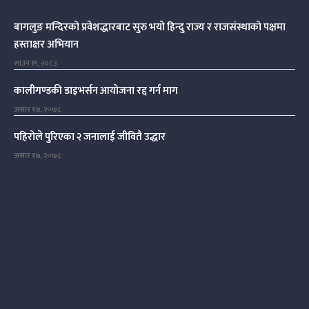
बागलुङ मन्दिरको प्रवेशद्धारबाट सुरु भयो हिन्दु राज्य र राजसंस्थाको पक्षमा
हस्ताक्षर अभियान
साउन १९, २०८३
कालीगण्डकी डाइभर्सन आयोजना रद्द गर्न माग
असार १७, २०७८
पहिरोले पुरिएका २ जनालाई जीवितै उद्धार
असार १७, २०७८