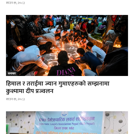
साउन १९, २०८३
समाचार
हिमाल र तराईमा ज्यान गुमाएहरुको सम्झनामा
कुश्मामा दीप प्रज्वलन
साउन १९, २०८३