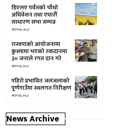
डिएलए पर्वतको चौथो
अधिवेशन तथा एघारौँ
साधारण सभा सम्पन्न
साउन १७, २०८३
रास्वपाको आयोजनामा
कुश्मामा भएको रक्तदानमा
३० जनाले रगत दान गरे
साउन १६, २०८३
पहिरो प्रभावित जलजलाको
पूर्णगाउँमा स्थलगत निरीक्षण
साउन १६, २०८३
News Archive