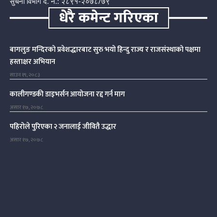
सुचना विभाग द. न.: २८९१-२०७८/७९
धेरै कमेन्ट गरिएका
बागलुङ मन्दिरको प्रवेशद्धारबाट सुरु भयो हिन्दु राज्य र राजसंस्थाको पक्षमा
हस्ताक्षर अभियान
साउन १९, २०८३
कालीगण्डकी डाइभर्सन आयोजना रद्द गर्न माग
असार १७, २०७८
पहिरोले पुरिएका २ जनालाई जीवितै उद्धार
असार १७, २०७८