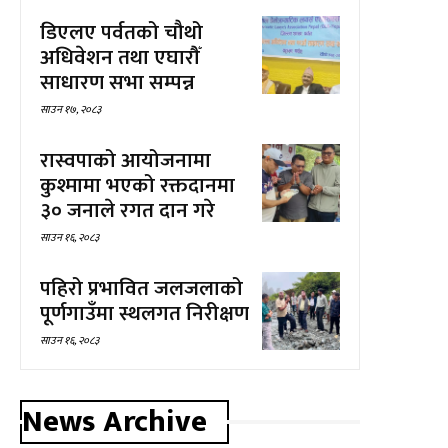
डिएलए पर्वतको चौथो
अधिवेशन तथा एघारौँ
साधारण सभा सम्पन्न
साउन १७, २०८३
रास्वपाको आयोजनामा
कुश्मामा भएको रक्तदानमा
३० जनाले रगत दान गरे
साउन १६, २०८३
पहिरो प्रभावित जलजलाको
पूर्णगाउँमा स्थलगत निरीक्षण
साउन १६, २०८३
News Archive