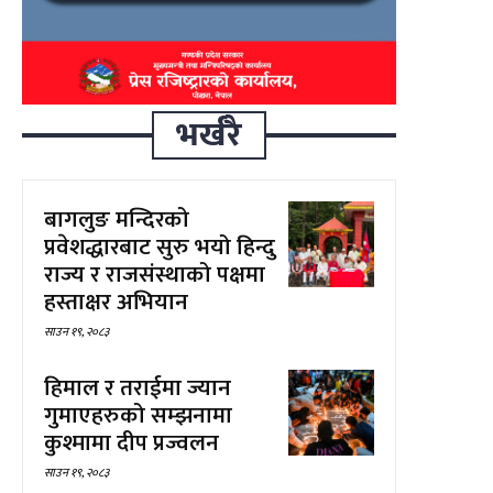
भर्खरै
बागलुङ मन्दिरको
प्रवेशद्धारबाट सुरु भयो हिन्दु
राज्य र राजसंस्थाको पक्षमा
हस्ताक्षर अभियान
साउन १९, २०८३
हिमाल र तराईमा ज्यान
गुमाएहरुको सम्झनामा
कुश्मामा दीप प्रज्वलन
साउन १९, २०८३