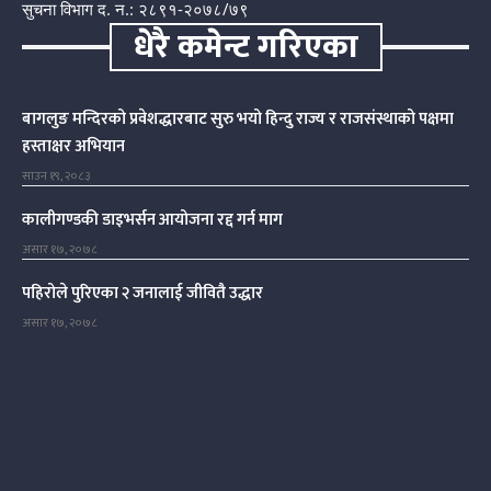
सुचना विभाग द. न.: २८९१-२०७८/७९
धेरै कमेन्ट गरिएका
बागलुङ मन्दिरको प्रवेशद्धारबाट सुरु भयो हिन्दु राज्य र राजसंस्थाको पक्षमा
हस्ताक्षर अभियान
साउन १९, २०८३
कालीगण्डकी डाइभर्सन आयोजना रद्द गर्न माग
असार १७, २०७८
पहिरोले पुरिएका २ जनालाई जीवितै उद्धार
असार १७, २०७८