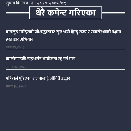
सुचना विभाग द. न.: २८९१-२०७८/७९
धेरै कमेन्ट गरिएका
बागलुङ मन्दिरको प्रवेशद्धारबाट सुरु भयो हिन्दु राज्य र राजसंस्थाको पक्षमा
हस्ताक्षर अभियान
साउन १९, २०८३
कालीगण्डकी डाइभर्सन आयोजना रद्द गर्न माग
असार १७, २०७८
पहिरोले पुरिएका २ जनालाई जीवितै उद्धार
असार १७, २०७८