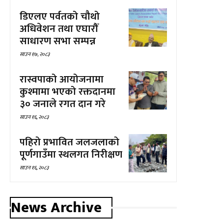
डिएलए पर्वतको चौथो
अधिवेशन तथा एघारौँ
साधारण सभा सम्पन्न
साउन १७, २०८३
रास्वपाको आयोजनामा
कुश्मामा भएको रक्तदानमा
३० जनाले रगत दान गरे
साउन १६, २०८३
पहिरो प्रभावित जलजलाको
पूर्णगाउँमा स्थलगत निरीक्षण
साउन १६, २०८३
News Archive