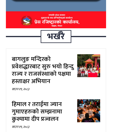
भर्खरै
बागलुङ मन्दिरको
प्रवेशद्धारबाट सुरु भयो हिन्दु
राज्य र राजसंस्थाको पक्षमा
हस्ताक्षर अभियान
साउन १९, २०८३
हिमाल र तराईमा ज्यान
गुमाएहरुको सम्झनामा
कुश्मामा दीप प्रज्वलन
साउन १९, २०८३