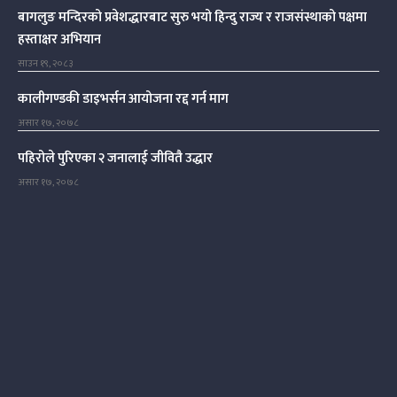
बागलुङ मन्दिरको प्रवेशद्धारबाट सुरु भयो हिन्दु राज्य र राजसंस्थाको पक्षमा
हस्ताक्षर अभियान
साउन १९, २०८३
कालीगण्डकी डाइभर्सन आयोजना रद्द गर्न माग
असार १७, २०७८
पहिरोले पुरिएका २ जनालाई जीवितै उद्धार
असार १७, २०७८