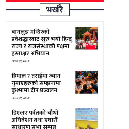
भर्खरै
बागलुङ मन्दिरको
प्रवेशद्धारबाट सुरु भयो हिन्दु
राज्य र राजसंस्थाको पक्षमा
हस्ताक्षर अभियान
साउन १९, २०८३
हिमाल र तराईमा ज्यान
गुमाएहरुको सम्झनामा
कुश्मामा दीप प्रज्वलन
साउन १९, २०८३
डिएलए पर्वतको चौथो
अधिवेशन तथा एघारौँ
साधारण सभा सम्पन्न