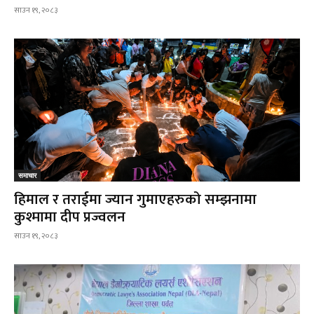
साउन १९, २०८३
समाचार
हिमाल र तराईमा ज्यान गुमाएहरुको सम्झनामा
कुश्मामा दीप प्रज्वलन
साउन १९, २०८३