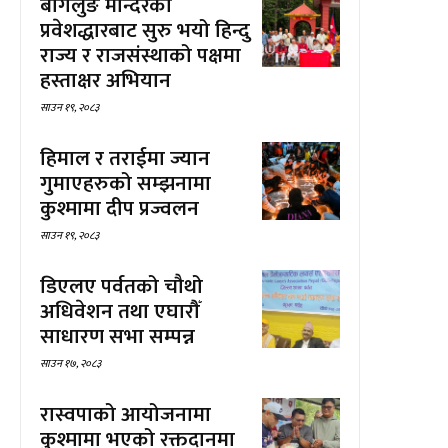
बागलुङ मन्दिरको
प्रवेशद्धारबाट सुरु भयो हिन्दु
राज्य र राजसंस्थाको पक्षमा
हस्ताक्षर अभियान
साउन १९, २०८३
हिमाल र तराईमा ज्यान
गुमाएहरुको सम्झनामा
कुश्मामा दीप प्रज्वलन
साउन १९, २०८३
डिएलए पर्वतको चौथो
अधिवेशन तथा एघारौँ
साधारण सभा सम्पन्न
साउन १७, २०८३
रास्वपाको आयोजनामा
कुश्मामा भएको रक्तदानमा