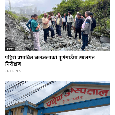
समाचार
पहिरो प्रभावित जलजलाको पूर्णगाउँमा स्थलगत
निरीक्षण
साउन १६, २०८३