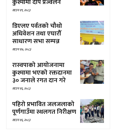
कुश्मामा दीप प्रज्वलन
साउन १९, २०८३
डिएलए पर्वतको चौथो
अधिवेशन तथा एघारौँ
साधारण सभा सम्पन्न
साउन १७, २०८३
रास्वपाको आयोजनामा
कुश्मामा भएको रक्तदानमा
३० जनाले रगत दान गरे
साउन १६, २०८३
पहिरो प्रभावित जलजलाको
पूर्णगाउँमा स्थलगत निरीक्षण
साउन १६, २०८३