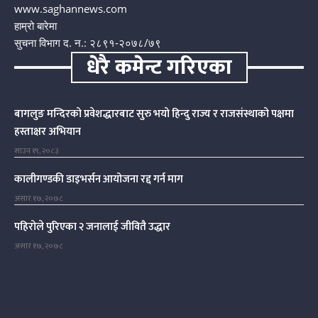
www.saghannews.com
हाम्रो बारेमा
सुचना विभाग द. न.: २८९१-२०७८/७९
धेरै कमेन्ट गरिएका
बागलुङ मन्दिरको प्रवेशद्धारबाट सुरु भयो हिन्दु राज्य र राजसंस्थाको पक्षमा
हस्ताक्षर अभियान
साउन १९, २०८३
कालीगण्डकी डाइभर्सन आयोजना रद्द गर्न माग
असार १७, २०७८
पहिरोले पुरिएका २ जनालाई जीवितै उद्धार
असार १७, २०७८