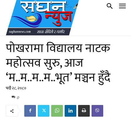
पोखरामा विद्यालय नाटक
महोत्सव सुरु, आज
‘म..म..म..म..भूत’ मञ्चन हुँदै
भदौ २८, २०८०
0