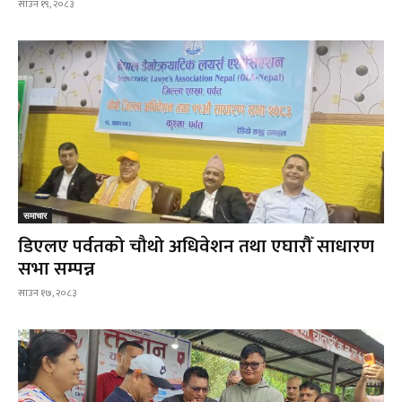
साउन १९, २०८३
समाचार
डिएलए पर्वतको चौथो अधिवेशन तथा एघारौँ साधारण
सभा सम्पन्न
साउन १७, २०८३